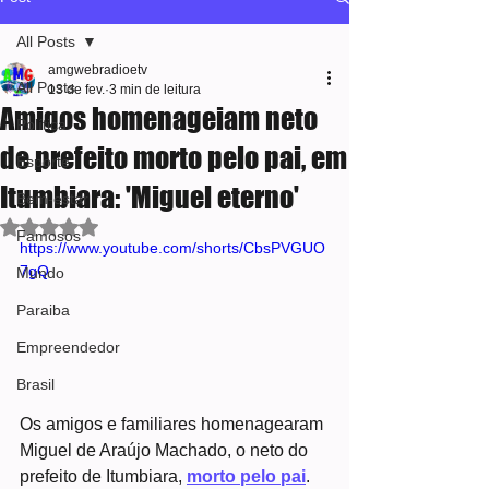
All Posts
amgwebradioetv
All Posts
13 de fev.
3 min de leitura
Amigos homenageiam neto
Política
de prefeito morto pelo pai, em
Esporte
Itumbiara: 'Miguel eterno'
Bem-estar
Avaliado com NaN de 5 estrelas.
Famosos
https://www.youtube.com/shorts/CbsPVGUO
7gQ
Mundo
Paraiba
Empreendedor
Brasil
Os amigos e familiares homenagearam 
Miguel de Araújo Machado, o neto do 
prefeito de Itumbiara, 
morto pelo pai
. 