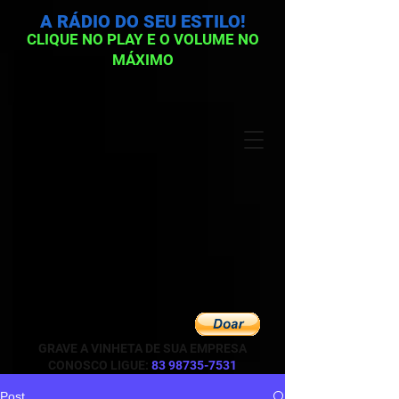
A RÁDIO DO SEU ESTILO!
CLIQUE NO PLAY E O VOLUME NO
MÁXIMO
GRAVE A VINHETA DE SUA EMPRESA
CONOSCO LIGUE:
83 98735-7531
Post