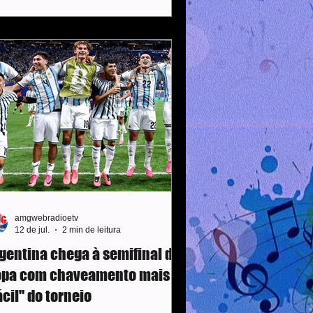
gunda-feira (20). A confusão começou
o após o apito final, que confirmou o
gundo título mundial da Espanha. O
 da vitória foi marcado por Ferran
rres, já na prorrogação. Depois do fim
 jogo, o meia argentino Leandro
redes se envolveu em uma discus
amgwebradioetv
12 de jul.
2 min de leitura
gentina chega à semifinal da
opa com chaveamento mais
ácil" do torneio