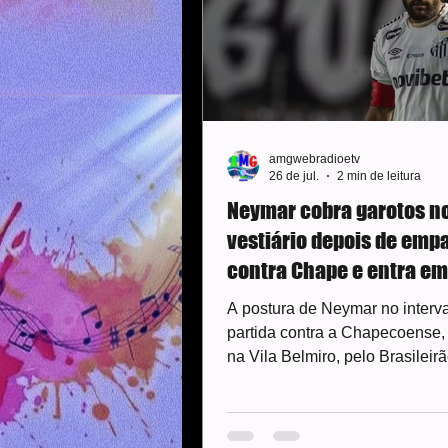
amgwebradioetv
26 de jul.
2 min de leitura
Neymar cobra garotos n
vestiário depois de emp
contra Chape e entra em 
no Santos
A postura de Neymar no interv
partida contra a Chapecoense,
na Vila Belmiro, pelo Brasileirã
incomodou jogadores, comissã
e diretoria do Santos. Segundo
apuração do ge, o jogador teri