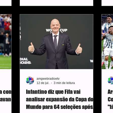
r o meio-
camisa 10 lamentou o vice-campeonato,
se
 zagueiro
mas destacou a união do país durante o
log
torneio. Aos 39 anos, o craque não falou
se
partida.
sobre a possibilidade de aposentadoria
gol
em
dos gramados. “A dor é imensa, e essa
To
e os
ferida levará tempo para cicatrizar. Mas
do
que é
também guardo com carinho todas as
Pa
coisas
amgwebradioetv
12 de jul.
3 min de leitura
ça com
Infantino diz que Fifa vai
Ar
 e avança
analisar expansão da Copa do
C
Mundo para 64 seleções após
"f