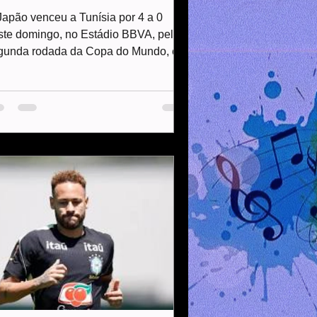
spedida
Japão venceu a Tunísia por 4 a 0
ste domingo, no Estádio BBVA, pela
gunda rodada da Copa do Mundo, em
a partida marcada pelo jogo de
mero 1000 da história do torneio. O
sultado deixou os japoneses mais
óximos da classificação e eliminou a
leção tunisiana, que estreava sob o
mando do Hervé Renard. A partida
ntou ainda com a presença especial
s arquibancadas. A princesa Kako de
ishino acompanhou o duelo,
quanto a torcida mexicana, que
mpareceu ao est