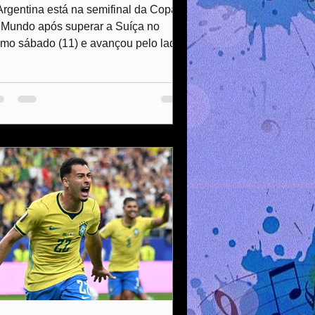
Argentina está na semifinal da Copa
 Mundo após superar a Suíça no
timo sábado (11) e avançou pelo lado
nsiderado mais favorável do
aveamento desde o início da fase
minatória. A trajetória argentina teve
lação direta com a boa campanha na
se de grupos, na qual a seleção
rminou na liderança e não deu espaço
ra surpresas. Além disso, alguns
sultados inesperados alteraram o
minho previsto inicialmente para a
uipe de Lionel Scaloni. Um dos
ncipais ex