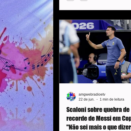
Aasgaard descontou. Já classif
os noruegueses pouparam titul
incluindo Haaland, que nem en
Com isso, podem cruzar o cam
Brasil nas oitavas de final. Bra
Era sabino que terminar a cha
liderança signiificaria sair do c
amgwebradioetv
22 de jun.
1 min de leitura
Scaloni sobre quebra de
recorde de Messi em Cop
"Não sei mais o que dizer