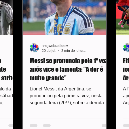
amgwebradioetv
20 de jul.
2 min de leitura
o
Messi se pronuncia pela 1ª vez
Fi
ate
após vice e lamenta: “A dor é
jo
atrito
muito grande”
Ar
d
alo da
Lionel Messi, da Argentina, se
A 
 sábado,
pronunciou pela primeira vez, nesta
ap
o,
segunda-feira (20/7), sobre a derrota
Ar
o técnica
para a Espanha na final da Copa do
Co
Mundo. Em uma carta aberta
es
a adotado
compartilhada nas redes sociais, o
in