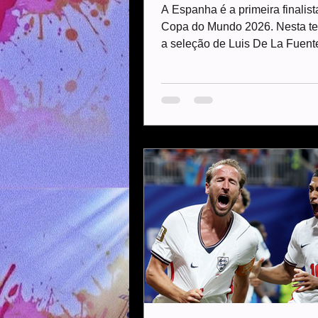
A Espanha é a primeira finalist
Copa do Mundo 2026. Nesta ter
a seleção de Luis De La Fuen
com uma atuação dominante a
por 2 a 0, em Dallas, e manteve
busca pelo bicampeonato mund
Oyarzabal (de pênalti) e Pedro
marcaram os gols da equipe, q
torcida gritar "olé" no fim do jo
da superioridade com sobras e
aguarda o vencedor entre Arge
Inglaterra na decisão.Antes da 
Lamine Yamal dissera: "Se a F