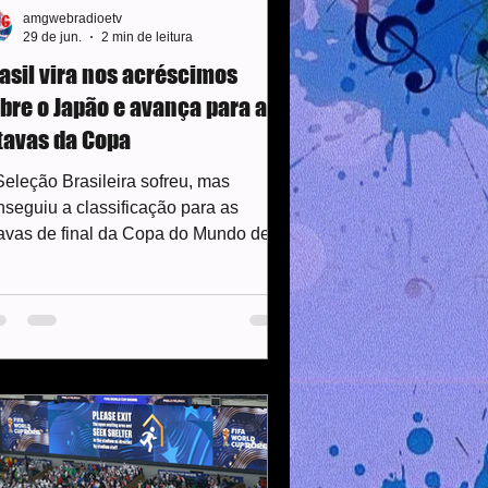
amgwebradioetv
29 de jun.
2 min de leitura
asil vira nos acréscimos
bre o Japão e avança para as
tavas da Copa
Seleção Brasileira sofreu, mas
nseguiu a classificação para as
tavas de final da Copa do Mundo de
26 ao derrotar o Japão por 2 a 1, de
rada, na tarde desta segunda-feira
9), em Houston. Após sair atrás do
acar em erro de passe do lateral
ilo, no primeiro tempo, o Brasil
egou a virada com gols de Casemiro e
riel Martinelli, que entrou na
gunda etapa. O Brasil iniciou a partida
m o controle da posse de bola e se