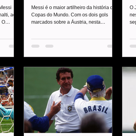
de
Messi
Messi é o maior artilheiro da história das
O 
lti, aos
Copas do Mundo. Com os dois gols
ne
. O
marcados sobre a Áustria, nesta
se
ando para
segunda-feira, o craque chegou ao 18º
um
cobrança
na competição. Ele também é o artilheiro
nú
falar
da Copa de 2026. O 2 a 0 classificou a
re
partida,
Argentina ao mata-mata. Messi perdeu a
pr
 a
chance de abrir o placar no começo do
se
o camisa
jogo ao chutar uma cobrança de pênalti
co
a das
para fora. Meia hora depois, acertou um
co
s pela
golaço e bateu o recorde de Klose ao
na
deixa de
chegar ao 17º em Copas. Na reta final,
Ak
ois
ampliou e chegou ao 18
en
co