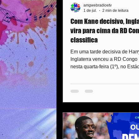
amgwebradioetv
1 de jul.
2 min de leitura
Com Kane decisivo, Ingl
vira para cima da RD Con
classifica
Em uma tarde decisiva de Harr
Inglaterra venceu a RD Congo 
nesta quarta-feira (1º), no Está
Atlanta, nos Estados Unidos. A 
veio nos últimos instantes e os
do atacante levaram os inglese
oitavas de final da Copa do M
2026 Agora, a seleção enfrenta
anfitrião México na próxima fa
torneio. O jogo acontece no do
às 21h, no lendário Azteca e o
da casa estão embalados. Até 