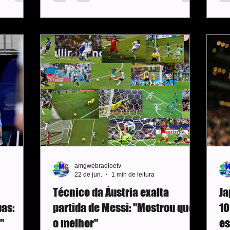
icados,
a 0, em jogo válido pela segunda rodada
gra
ares,
do Grupo K da Copa do Mundo. Os gols
fo
trou.
da goleada foram marcados por
lo
inho do
Cristiano Ronaldo, duas vezes, Nuno
qu
sil de olho
Mendes, Nematov (contra) e Rafael
mi
ve na
Leão. Azizjon Ganiev chegou a diminuir
árb
para Uzbequistão com um golaço, mas o
ma
tento foi anul
amgwebradioetv
22 de jun.
1 min de leitura
Técnico da Áustria exalta
Ja
as:
partida de Messi: "Mostrou que é
10
"
o melhor"
es