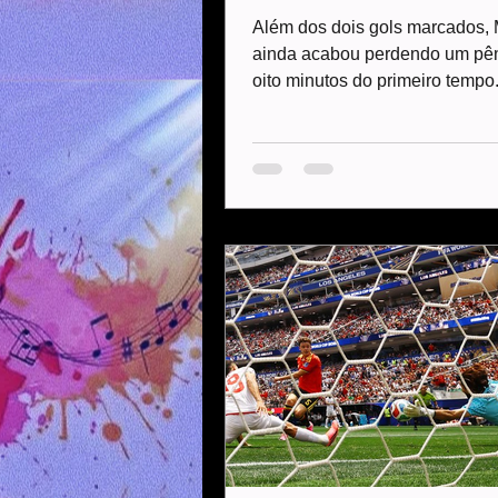
Além dos dois gols marcados, 
ainda acabou perdendo um pêna
oito minutos do primeiro tempo
craque argentino acabou cobr
fora, chegando a sua terceira 
desperdiçada em Mundiais. Ao 
sobre o lance logo no início da 
Scaloni aproveitou para elogiar
equipe, que não se abateu, e 
10. + Maior artilheiro da históri
Copas, Messi tem mais recorde
Argentina; confira todos - Não 
ser um gol, mas a equipe fez c