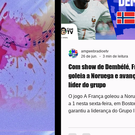
mexicanos não sofreram
amgwebradioetv
26 de jun.
3 min de leitura
Com show de Dembélé, F
goleia a Noruega e ava
líder do grupo
O jogo A França goleou a Noru
a 1 nesta sexta-feira, em Bosto
garantiu a liderança do Grupo 
do Mundo. Dembélé foi o gran
do jogo e fez três gols para a 
mundial; Doué marcou o quarto