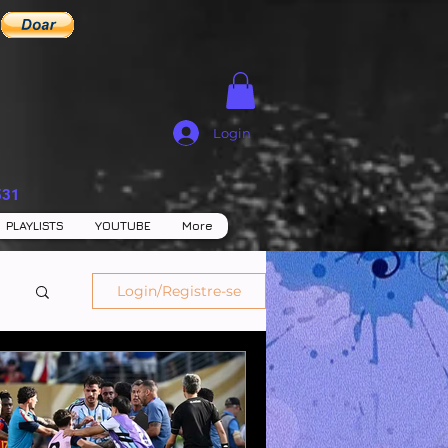
Login
531
PLAYLISTS
YOUTUBE
More
Login/Registre-se