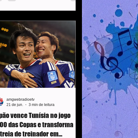
mado. Torcedores, jornalistas e staff
ram orientados a se abrigarem em
cais fechados. O protocolo estabelece
e a bola deve voltar a rolar em 30
nutos após o alerta, dado assim que o
itro apitou o fim do primeiro tempo,
s a paralisação já
amgwebradioetv
21 de jun.
3 min de leitura
pão vence Tunísia no jogo
00 das Copas e transforma
treia de treinador em