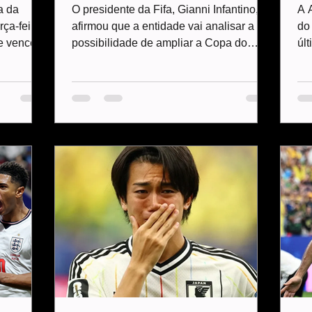
edição de 2026
a da
O presidente da Fifa, Gianni Infantino,
A 
ça-feira,
afirmou que a entidade vai analisar a
do
te venceu
possibilidade de ampliar a Copa do
úl
 França
Mundo para 64 seleções. Em entrevista
co
 viva a
ao portal suíço Bluewin, o dirigente
ch
ial.
disse que o tema será debatido após o
eli
 Porro
Mundial de 2026, o que adicionaria 16
re
ue fez a
equipes em relação ao atual formato do
fa
go diante
torneio. – Algumas pessoas já sugerem
te
 agora
ampliar o torneio para 64 seleções.
pa
ntina e
Certamente esse assunto será analisado
re
partida,
após esta Copa do MuO porta-voz da
ca
Fifa posteriormente divulgou
eq
pri