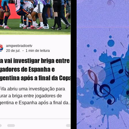
amgwebradioetv
20 de jul.
1 min de leitura
fa vai investigar briga entre
gadores de Espanha e
gentina após a final da Copa
o Mundo
Fifa abriu uma investigação para
urar a briga entre jogadores de
gentina e Espanha após a final da
pa do Mundo de 2026, vencida pelos
panhóis por 1 a 0 na prorrogação. As
formações foram confirmadas nesta