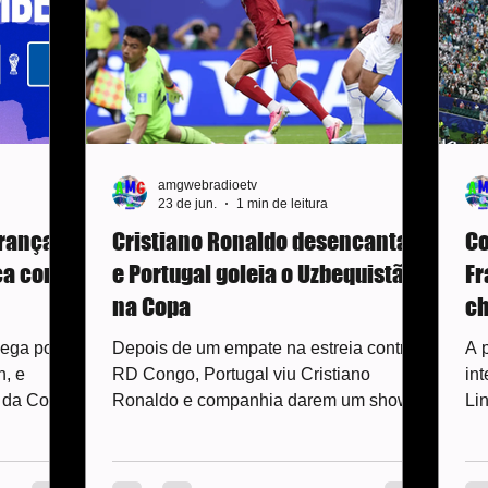
The Japan Times destacou o resultado
im
como uma “de
pe
amgwebradioetv
23 de jun.
1 min de leitura
rança
Cristiano Ronaldo desencanta,
Co
nça como
e Portugal goleia o Uzbequistão
Fr
na Copa
c
ega por 4
Depois de um empate na estreia contra
A p
n, e
RD Congo, Portugal viu Cristiano
in
I da Copa
Ronaldo e companhia darem um show
Lin
de nome
na tarde desta terça-feira (23). Em
jo
bicampeã
Houston, nos Estados Unidos, os
fr
, e
Lusitanos golearam o Uzbequistão por 5
Mb