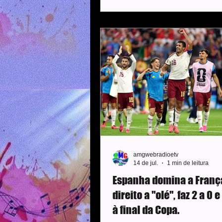
um tom desrespeitoso ao cobra
campista Gabriel Bontempo e o
João Ananias. Houve também
questionamentos duros após a 
Fontes ouvidas pela reportag
disseram que a cobrança sobr
jovens ultrapassou o limite do 
considerado comum e
amgwebradioetv
14 de jul.
1 min de leitura
Espanha domina a Fran
direito a "olé", faz 2 a 0
à final da Copa.