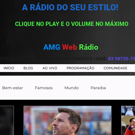
A RÁDIO DO SEU ESTILO!
CLIQUE NO PLAY E O VOLUME NO MÁXIMO
AMG
Web
Rádio
AVE A VINHETA DE SUA EMPRESA CONOSCO LIGUE:
83 98735-7
INÍCIO
BLOG
AO VIVO
PROGRAMAÇÃO
COMUNIDADE
Bem-estar
Famosos
Mundo
Paraiba