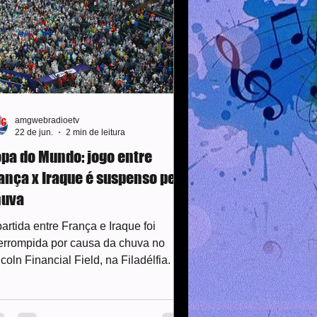
pôs no campo ofensivo, levando
rigo
amgwebradioetv
22 de jun.
2 min de leitura
pa do Mundo: jogo entre
ança x Iraque é suspenso pela
huva
artida entre França e Iraque foi
terrompida por causa da chuva no
coln Financial Field, na Filadélfia. O
go estava no intervalo, a seleção
ancesa vencia por 1 a 0, com gol de
appé, e os atletas não retornaram ao