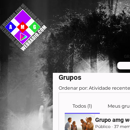
GR
Grupos
Ordenar por:
Atividade recent
Todos (1)
Meus gru
Grupo amg we
Público
·
37 mem