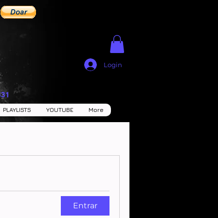
Login
531
PLAYLISTS
YOUTUBE
More
Entrar