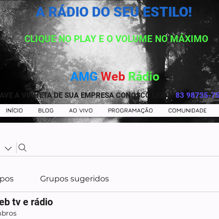
A RÁDIO DO SEU ESTILO!
CLIQUE NO PLAY E O VOLUME NO MÁXIMO
AMG
Web
Rádio
AVE A VINHETA DE SUA EMPRESA CONOSCO LIGUE:
83 98735-7
INÍCIO
BLOG
AO VIVO
PROGRAMAÇÃO
COMUNIDADE
e
pos
Grupos sugeridos
b tv e rádio
bros