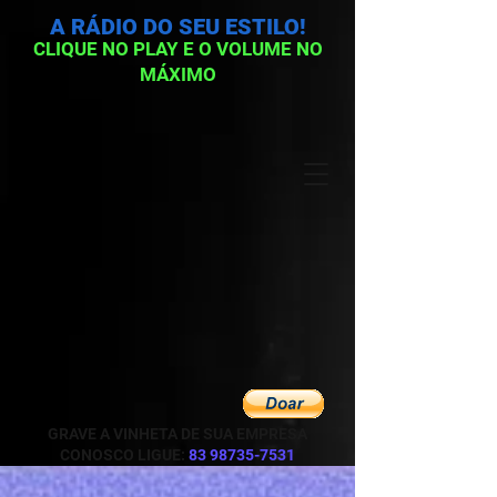
A RÁDIO DO SEU ESTILO!
CLIQUE NO PLAY E O VOLUME NO
MÁXIMO
GRAVE A VINHETA DE SUA EMPRESA
CONOSCO LIGUE:
83 98735-7531