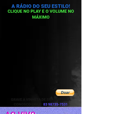
A RÁDIO DO SEU ESTILO!
CLIQUE NO PLAY E O VOLUME NO
MÁXIMO
GRAVE A VINHETA DE SUA EMPRESA
CONOSCO LIGUE:
83 98735-7531