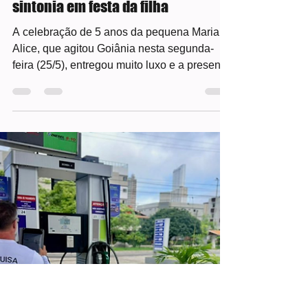
amgwebradioetv
27 de mai.
2 min de leitura
Zé Felipe e Virgínia esbanjam
sintonia em festa da filha
A celebração de 5 anos da pequena Maria
Alice, que agitou Goiânia nesta segunda-
feira (25/5), entregou muito luxo e a presença
de celebridades. No entanto, os holofotes se
voltaram mesmo para a impressionante
proximidade entre Virginia Fonseca e Zé
Felipe, despertando o otimismo de familiares
e fãs que torcem por uma volta. Pessoas que
estiveram no evento relataram ao portal
LeoDias que a forte conexão do ex-casal
dominou as rodas de conversa. Do início ao