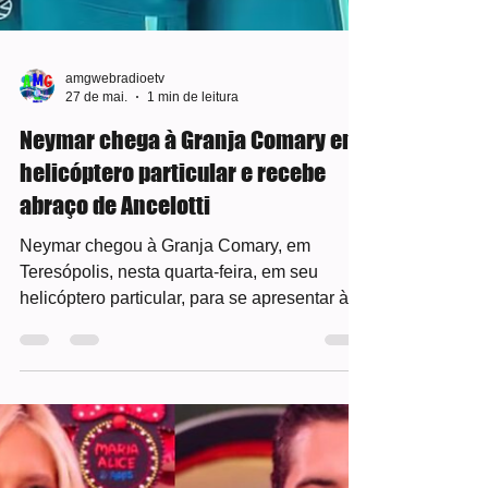
amgwebradioetv
27 de mai.
1 min de leitura
Neymar chega à Granja Comary em
helicóptero particular e recebe
abraço de Ancelotti
Neymar chegou à Granja Comary, em
Teresópolis, nesta quarta-feira, em seu
helicóptero particular, para se apresentar à
seleção brasileira e começar os preparativos
para a Copa do Mundo de 2026. O atacante