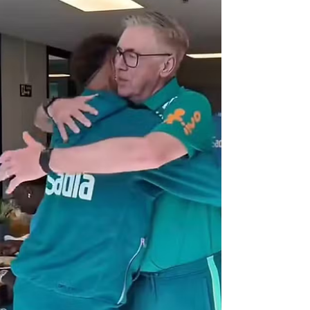
precisa aprová-lo, disseram autoridades
americanas à CNN nesta quinta-feira (28). O
memorando de entendimento incluiria
disposições para suspender as restrições no
Estreito de Ormuz, como a navegação
irrestrita de embarcações e o fim do bloqueio
americano. Ele daria início a um período de
negociação de 60 dias para tra