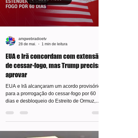
sobre os temas que envolvem a segurança
viária, dentro da programação do Maio
Amarelo 2026. Com o tema “Desacelere: seu
Load video
bem maior é a vida”, os concursos
mobilizaram estudantes da rede pública
estadual por m
amgwebradioetv
28 de mai.
1 min de leitura
EUA e Irã concordam com extensão
de cessar-fogo, mas Trump precisa
aprovar
EUA e Irã alcançaram um acordo provisório
para a prorrogação do cessar-fogo por 60
dias e desbloqueio do Estreito de Ormuz,
mas o presidente Donald Trump ainda