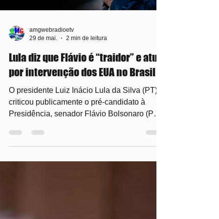
amgwebradioetv
29 de mai.
2 min de leitura
Lula diz que Flávio é “traidor” e atua
por intervenção dos EUA no Brasil
O presidente Luiz Inácio Lula da Silva (PT)
criticou publicamente o pré-candidato à
Presidência, senador Flávio Bolsonaro (PL),
e o chamou de "traidor" nesta sexta-feira
(29). A fala se dá após o congressista ter ido
até Washington, capital dos Estados Unidos,
para se encontrar com o presidente Donald
Trump. Em anúncio de investimentos da
Petrobras em Sergipe, Lula disse que Flávio
"não tem vergonha na cara de trair a nossa