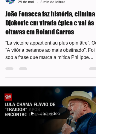
amgwebradioetv
29 de mai.
3 min de leitura
João Fonseca faz história, elimina
Djokovic em virada épica e vai às
oitavas em Roland Garros
“La victoire appartient au plus opiniâtre”. Ou
“A vitória pertence ao mais obstinado”. Foi
sob a frase que marca a mítica Philippe
Chatrier que João Fonseca fez história nesta
sexta-feira (29) ao vencer Novak Djokovic,
de virada, por 3 sets a 2 (4/6, 5/6, 6/3, 7/5 e
7/5), pela 3ª rodada de Roland Garros. Com
o triunfo épico em um duelo de 4h53min no
saibro francês, o brasileiro avança pela
primeira vez na carreira à fase oitavas de
Load video
final em um Grand Slam. A partida foi atraçã