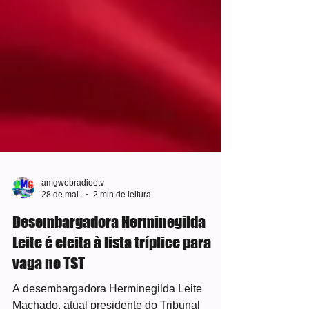
amgwebradioetv
28 de mai.
2 min de leitura
Desembargadora Herminegilda
Leite é eleita à lista tríplice para
vaga no TST