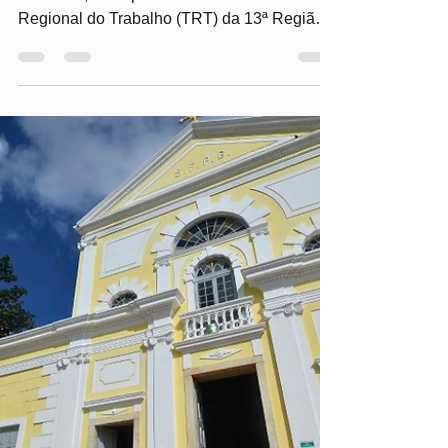
A desembargadora Herminegilda Leite
Machado, atual presidente do Tribunal
Regional do Trabalho (TRT) da 13ª Região,
na Paraíba, passou a integrar a lista tríplice
para o cargo de ministra do Tribunal Superior
do Trabalho (TST). A definição dos nomes
ocorreu nesta quarta-feira (27), durante
sessão do Pleno, em Brasília. A paraibana
está na disputa para o preenchimento da
vaga aberta após a aposentadoria da
ministra Dora Maria da Costa, em janeiro
deste ano. Além de Hermenegild