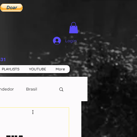
Login
531
PLAYLISTS
YOUTUBE
More
ndedor
Brasil