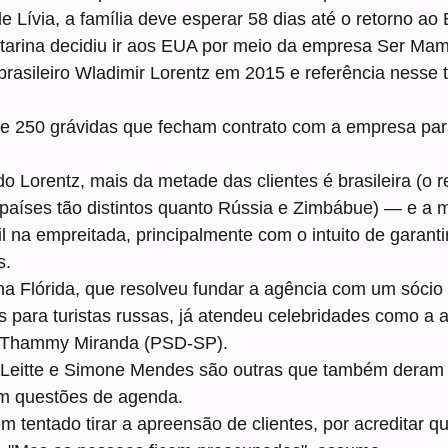
 Lívia, a família deve esperar 58 dias até o retorno ao B
tarina decidiu ir aos EUA por meio da empresa Ser Ma
 brasileiro Wladimir Lorentz em 2015 e referência nesse t
de 250 grávidas que fecham contrato com a empresa par
 Lorentz, mais da metade das clientes é brasileira (o 
países tão distintos quanto Rússia e Zimbábue) — e a m
l na empreitada, principalmente com o intuito de garanti
s.
a Flórida, que resolveu fundar a agência com um sócio 
 para turistas russas, já atendeu celebridades como a at
r Thammy Miranda (PSD-SP).
 Leitte e Simone Mendes são outras que também deram 
rem questões de agenda.
m tentado tirar a apreensão de clientes, por acreditar q