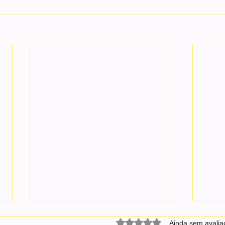
Avaliado com 0 de 5 estrel
Ainda sem avalia