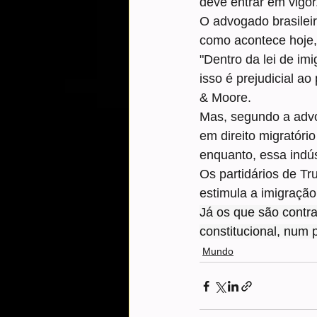
deve entrar em vigo
O advogado brasileir
como acontece hoje,
"Dentro da lei de i
isso é prejudicial ao
& Moore.
Mas, segundo a advo
em direito migratóri
enquanto, essa indúst
Os partidários de T
estimula a imigração 
Já os que são contr
constitucional, num 
Mundo