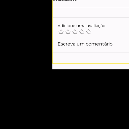
Adicione uma avaliação
Romance virtual leva
Escreva um comentário
australiana a cruzar o mundo
para conhecer indígena na
Amazônia