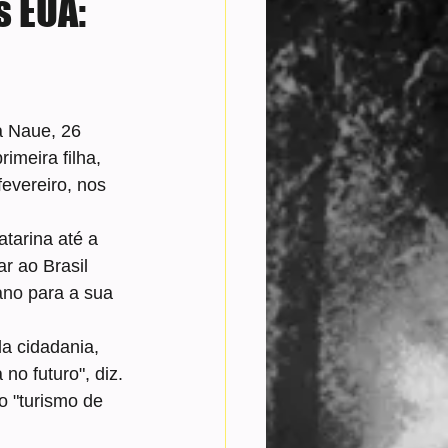
s EUA:
ia Naue, 26 
imeira filha, 
fevereiro, nos 
tarina até a 
ar ao Brasil 
ano
 para a sua 
a cidadania, 
no futuro", diz.
o "turismo de 