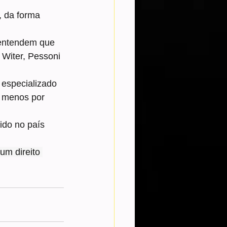
, da forma 
 entendem que 
o Witer, Pessoni 
especializado 
o menos por 
ido no país 
m direito 