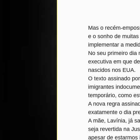
Mas o recém-emposs
e o sonho de muitas 
implementar a medid
No seu primeiro dia 
executiva
 em que det
nascidos nos EUA.
O 
texto
 assinado por
imigrantes indocume
temporário, como es
A nova regra assina
exatamente o dia pre
A mãe, Lavínia, já s
seja revertida na Ju
apesar de estarmos 