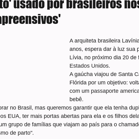
o' usado por brasileiros no
apreensivos'
e 5 estrelas.
A arquiteta brasileira Lavín
anos, espera dar à luz sua pr
Lívia, no próximo dia 20 de 
Estados Unidos
.
A gaúcha viajou de Santa Ca
Flórida por um objetivo: volt
com um 
passaporte americ
bebê.
rar no Brasil, mas queremos garantir que ela tenha dupl
s EUA, ter mais portas abertas para ela e os filhos dela 
 um grupo de famílias que viajam ao país para o chamad
smo de parto".