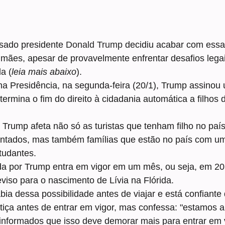
ado presidente 
Donald Trump
 decidiu acabar com essa 
mães, apesar de provavelmente enfrentar desafios legai
a (
leia mais abaixo
).
na Presidência, na segunda-feira (20/1), Trump assinou
ermina o fim do direito à cidadania automática a filhos 
 Trump afeta não só as turistas que tenham filho no país
ntados, mas também famílias que estão no país com um 
tudantes.
da por Trump entra em vigor em um mês, ou seja, em 20 
viso para o nascimento de Lívia na Flórida.
abia dessa possibilidade antes de viajar e está confiant
stiça antes de entrar em vigor, mas confessa: "estamos a
informados que isso deve demorar mais para entrar em v