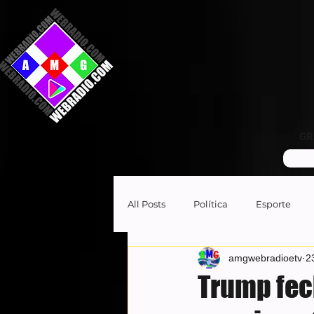
GR
All Posts
Política
Esporte
amgwebradioetv
2
Trump fec