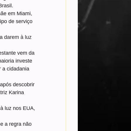
rasil.
mãe em Miami, 
ipo de serviço 
a 
darem à luz 
restante vem da 
aioria investe 
r a cidadania 
após descobrir 
riz Karina 
à luz nos EUA, 
ue a regra não 