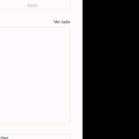
Ver tudo
as.
ções