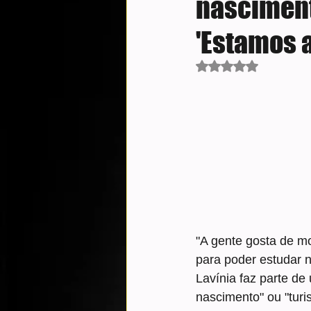
nasciment
'Estamos 
Avaliado com NaN d
"A gente gosta de mo
para poder estudar no
Lavínia faz parte de
nascimento" ou "turi