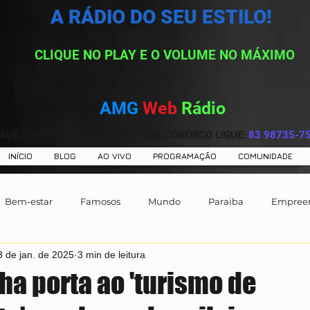
A RÁDIO DO SEU ESTILO!
CLIQUE NO PLAY E O VOLUME NO MÁXIMO
AMG
Web
Rádio
AVE A VINHETA DE SUA EMPRESA CONOSCO LIGUE:
83 98735-7
INÍCIO
BLOG
AO VIVO
PROGRAMAÇÃO
COMUNIDADE
Bem-estar
Famosos
Mundo
Paraiba
Empree
3 de jan. de 2025
3 min de leitura
ha porta ao 'turismo de