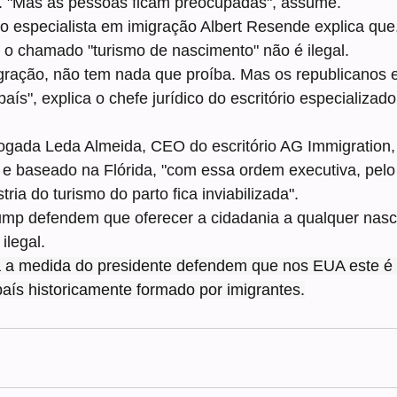
r. "Mas as pessoas ficam preocupadas", assume.
o especialista em imigração Albert Resende explica que
 o chamado "turismo de nascimento" não é ilegal.
migração, não tem nada que proíba. Mas os republicanos
 país", explica o chefe jurídico do escritório especializad
gada Leda Almeida, CEO do escritório AG Immigration, 
o e baseado na Flórida, "com essa ordem executiva, pel
ria do turismo do parto fica inviabilizada".
rump defendem que oferecer a cidadania a qualquer nasc
ilegal.
a a medida do presidente defendem que nos EUA este é u
país historicamente formado por imigrantes.