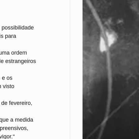
possibilidade 
s para 
 uma 
ordem 
de estrangeiros 
 e os 
visto 
de fevereiro, 
e que a medida 
preensivos, 
igor."