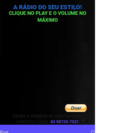
A RÁDIO DO SEU ESTILO!
CLIQUE NO PLAY E O VOLUME NO
MÁXIMO
GRAVE A VINHETA DE SUA EMPRESA
CONOSCO LIGUE:
83 98735-7531
Post