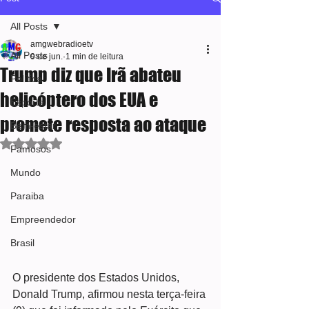
All Posts
amgwebradioetv
All Posts
9 de jun.
1 min de leitura
Trump diz que Irã abateu
Política
helicóptero dos EUA e
Esporte
promete resposta ao ataque
Bem-estar
Avaliado com NaN de 5 estrelas.
Famosos
Mundo
Paraiba
Empreendedor
Brasil
O presidente dos Estados Unidos, 
Donald Trump, afirmou nesta terça-feira 