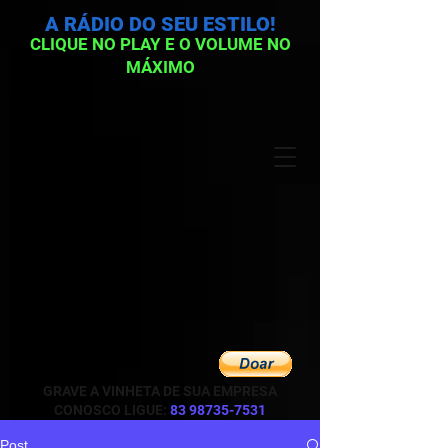
A RÁDIO DO SEU ESTILO!
CLIQUE NO PLAY E O VOLUME NO
MÁXIMO
GRAVE A VINHETA DE SUA EMPRESA
CONOSCO LIGUE:
83 98735-7531
Post