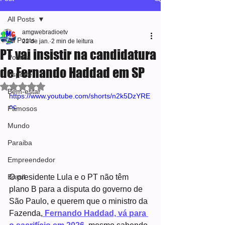
All Posts
amgwebradioetv
All Posts
22 de jan.
2 min de leitura
PT vai insistir na candidatura
Política
de Fernando Haddad em SP
Esporte
Avaliado com NaN de 5 estrelas.
Bem-estar
https://www.youtube.com/shorts/n2k5DzYRE
oc
Famosos
Mundo
Paraiba
Empreendedor
O presidente Lula e o PT não têm 
Brasil
plano B para a disputa do governo de 
São Paulo, e querem que o ministro da 
Fazenda,
 Fernando Haddad, vá para 