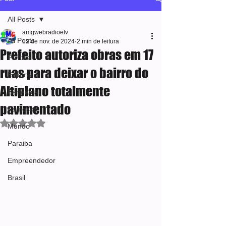
All Posts
amgwebradioetv
All Posts
12 de nov. de 2024
2 min de leitura
Prefeito autoriza obras em 17
Política
ruas para deixar o bairro do
Esporte
Altiplano totalmente
Bem-estar
pavimentado
Famosos
Avaliado com NaN de 5 estrelas.
Mundo
Paraiba
Empreendedor
Brasil