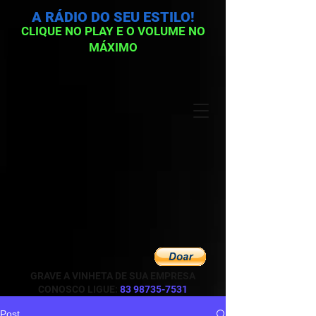
A RÁDIO DO SEU ESTILO!
CLIQUE NO PLAY E O VOLUME NO
MÁXIMO
GRAVE A VINHETA DE SUA EMPRESA
CONOSCO LIGUE:
83 98735-7531
Post