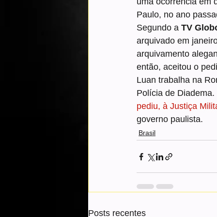
uma ocorrência em 
Paulo, no ano passa
Segundo a 
TV Glob
arquivado em janeiro
arquivamento alegand
então, aceitou o ped
Luan trabalha na Ro
Polícia de Diadema. N
pediu, à Justiça Milit
governo paulista.
Brasil
Posts recentes