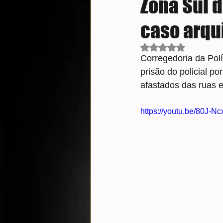
Zona Sul 
caso arqu
Avaliado com NaN d
Corregedoria da Políc
prisão do policial p
afastados das ruas e
https://youtu.be/80J-N