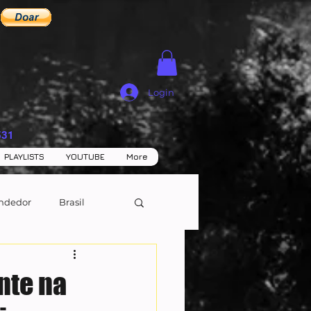
Login
531
PLAYLISTS
YOUTUBE
More
ndedor
Brasil
nte na