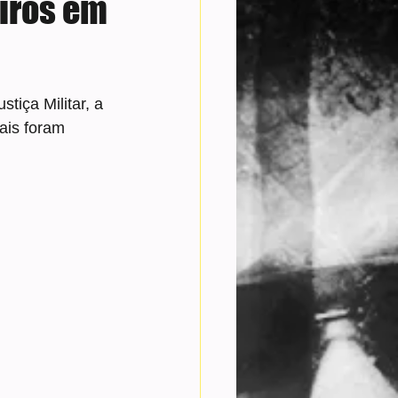
iros em
tiça Militar, a 
ais foram 