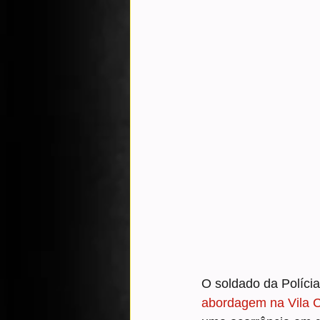
O soldado da Políci
abordagem na Vila C