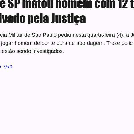
de SP matou homem com 12 t
ivado pela Justiça
e 5 estrelas.
ia Militar de São Paulo pediu nesta quarta-feira (4), à Jus
or jogar homem de ponte durante abordagem. Treze polici
 estão sendo investigados.
cx_Vx0