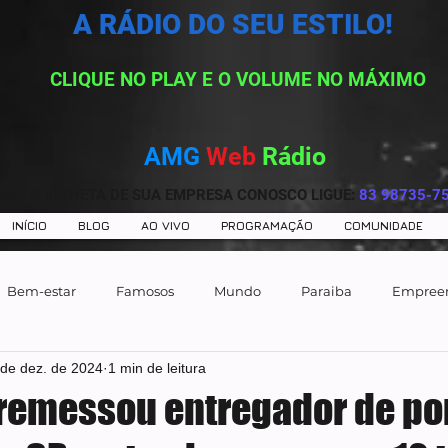
A RÁDIO DO SEU ESTILO!
CLIQUE NO PLAY E O VOLUME NO MÁXIMO
AMG
Web
Rádio
AVE A VINHETA DE SUA EMPRESA CONOSCO LIGUE:
83 98735-7
INÍCIO
BLOG
AO VIVO
PROGRAMAÇÃO
COMUNIDADE
Bem-estar
Famosos
Mundo
Paraiba
Empree
 de dez. de 2024
1 min de leitura
remessou entregador de po