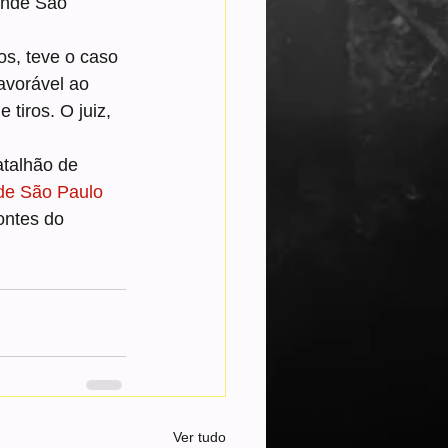
ande São 
os, teve o caso 
avorável ao 
tiros. O juiz, 
talhão de 
 de São Paulo 
ontes do 
Ver tudo