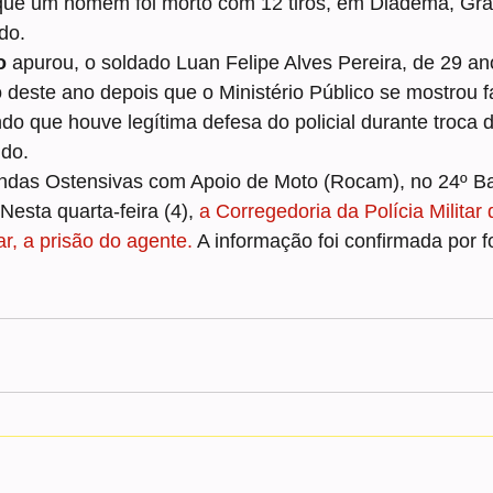
que um homem foi morto com 12 tiros, em Diadema, Gr
do.
o
 apurou, o soldado Luan Felipe Alves Pereira, de 29 an
 deste ano depois que o Ministério Público se mostrou f
o que houve legítima defesa do policial durante troca de 
ido.
ndas Ostensivas com Apoio de Moto (Rocam), no 24º Ba
esta quarta-feira (4), 
a Corregedoria da Polícia Militar
ar, a prisão do agente. 
A informação foi confirmada por f