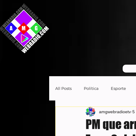
GR
All Posts
Política
Esporte
amgwebradioetv
5
PM que ar