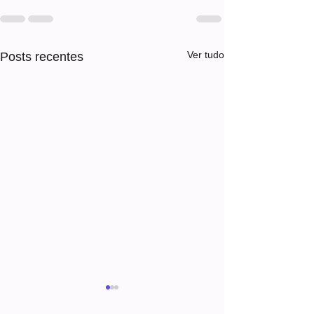
Ver tudo
Posts recentes
Homem corre e mu
em rio após barco 