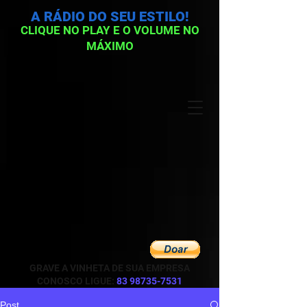
A RÁDIO DO SEU ESTILO!
CLIQUE NO PLAY E O VOLUME NO
MÁXIMO
GRAVE A VINHETA DE SUA EMPRESA
CONOSCO LIGUE:
83 98735-7531
Post