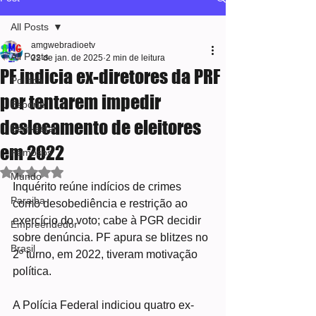
All Posts
amgwebradioetv
All Posts
22 de jan. de 2025
2 min de leitura
PF indicia ex-diretores da PRF
Política
por tentarem impedir
Esporte
deslocamento de eleitores
Bem-estar
em 2022
Famosos
Avaliado com NaN de 5 estrelas.
Mundo
Inquérito reúne indícios de crimes 
Paraiba
como desobediência e restrição ao 
exercício do voto; cabe à PGR decidir 
Empreendedor
sobre denúncia. PF apura se blitzes no 
Brasil
2º turno, em 2022, tiveram motivação 
política.
A Polícia Federal indiciou quatro ex-