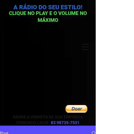
A RÁDIO DO SEU ESTILO!
CLIQUE NO PLAY E O VOLUME NO
MÁXIMO
GRAVE A VINHETA DE SUA EMPRESA
CONOSCO LIGUE:
83 98735-7531
Post