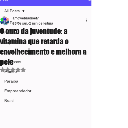
All Posts
amgwebradioetv
All Posts
23 de jan.
2 min de leitura
O ouro da juventude: a
Política
vitamina que retarda o
Esporte
envelhecimento e melhora a
Bem-estar
pele
Famosos
Avaliado com NaN de 5 estrelas.
Mundo
Paraiba
Empreendedor
Brasil