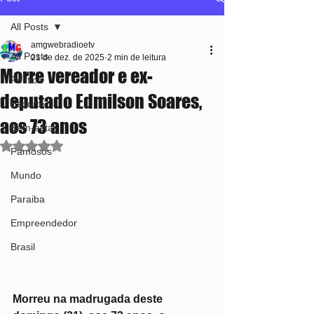
All Posts
amgwebradioetv
All Posts
21 de dez. de 2025
2 min de leitura
Morre vereador e ex-
Política
deputado Edmilson Soares,
Esporte
aos 73 anos
Bem-estar
Avaliado com NaN de 5 estrelas.
Famosos
Mundo
Paraiba
Empreendedor
Brasil
Morreu na madrugada deste 