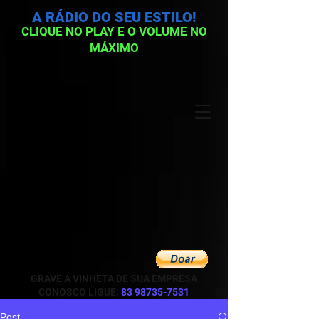
A RÁDIO DO SEU ESTILO!
CLIQUE NO PLAY E O VOLUME NO
MÁXIMO
GRAVE A VINHETA DE SUA EMPRESA
CONOSCO LIGUE:
83 98735-7531
Post