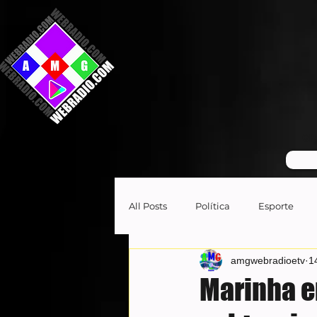
GR
All Posts
Política
Esporte
amgwebradioetv
1
Marinha em