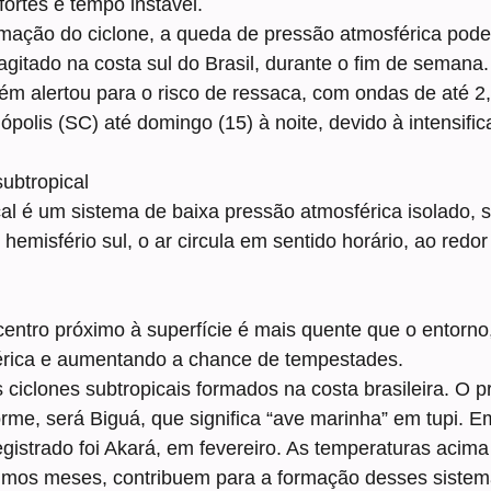
fortes e tempo instável.
ação do ciclone, a queda de pressão atmosférica pode
agitado na costa sul do Brasil, durante o fim de semana.
ém alertou para o risco de ressaca, com ondas de até 2,
ópolis (SC) até domingo (15) à noite, devido à intensifi
ubtropical
cal é um sistema de baixa pressão atmosférica isolado,
 hemisfério sul, o ar circula em sentido horário, ao redor
entro próximo à superfície é mais quente que o entorno,
férica e aumentando a chance de tempestades.
ciclones subtropicais formados na costa brasileira. O p
me, será Biguá, que significa “ave marinha” em tupi. E
registrado foi Akará, em fevereiro. As temperaturas acim
ltimos meses, contribuem para a formação desses sistem