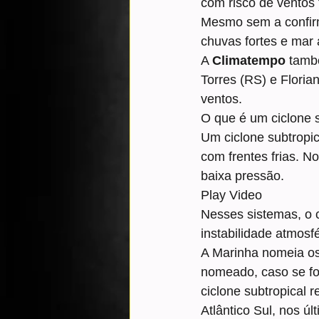
com risco de ventos 
Mesmo sem a confirm
chuvas fortes e mar 
A 
Climatempo
 tamb
Torres (RS) e Florian
ventos.
O que é um ciclone s
Um ciclone subtropi
com frentes frias. No
baixa pressão.
Play Video
Nesses sistemas, o c
instabilidade atmos
A Marinha nomeia os 
nomeado, caso se for
ciclone subtropical 
Atlântico Sul, nos ú