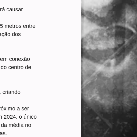
rá causar 
5 metros entre 
cação dos 
 sem conexão 
 do centro de 
 criando 
róximo a ser 
m 2024, o único 
a da média no 
as.