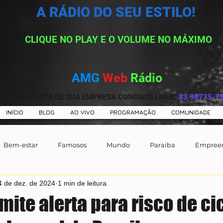
A RÁDIO DO SEU ESTILO!
CLIQUE NO PLAY E O VOLUME NO MÁXIMO
AMG
Web
Rádio
AVE A VINHETA DE SUA EMPRESA CONOSCO LIGUE:
83 98735-7
INÍCIO
BLOG
AO VIVO
PROGRAMAÇÃO
COMUNIDADE
Bem-estar
Famosos
Mundo
Paraiba
Empree
4 de dez. de 2024
1 min de leitura
ite alerta para risco de ci