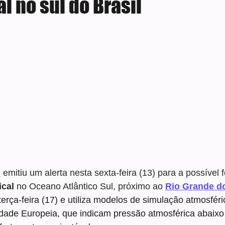
l no sul do Brasil
e 5 estrelas.
l
 emitiu um alerta nesta sexta-feira (13) para a possível
ical
 no Oceano Atlântico Sul, próximo ao 
Rio Grande d
 terça-feira (17) e utiliza modelos de simulação atmosfér
ade Europeia, que indicam pressão atmosférica abaixo