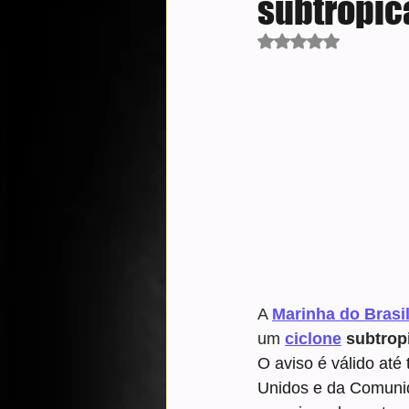
subtropica
Avaliado com NaN d
A 
Marinha do Brasi
um 
ciclone
 subtrop
O aviso é válido até
Unidos e da Comunid