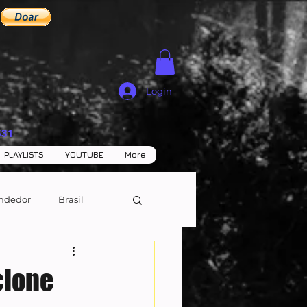
Login
531
PLAYLISTS
YOUTUBE
More
ndedor
Brasil
clone