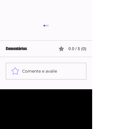
Comentários
0.0 / 5 (0)
Comente e avalie
Carol Lekker retorna ao
Carol Lekker recu
“Fofocalizando” após
desculpas após al
polêmica com Eliana
Eliana no SBT