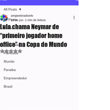
All Posts
amgwebradioetv
All Posts
19 de jun.
1 min de leitura
Lula chama Neymar de
Política
“primeiro jogador home
Esporte
office” na Copa do Mundo
Bem-estar
Avaliado com NaN de 5 estrelas.
Famosos
Mundo
Paraiba
Empreendedor
Brasil