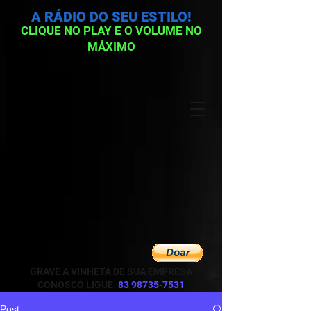
A RÁDIO DO SEU ESTILO!
CLIQUE NO PLAY E O VOLUME NO
MÁXIMO
GRAVE A VINHETA DE SUA EMPRESA
CONOSCO LIGUE:
83 98735-7531
Post