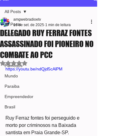
All Posts
amgwebradioetv
All Posts
16 de set. de 2025
1 min de leitura
DELEGADO RUY FERRAZ FONTES
Política
ASSASSINADO FOI PIONEIRO NO
Esporte
COMBATE AO PCC
Bem-estar
Avaliado com NaN de 5 estrelas.
Famosos
https://youtu.be/ndQjd5cAlPM
Mundo
Paraiba
Empreendedor
Brasil
Ruy Ferraz fontes foi perseguido e 
morto por criminosos na Baixada 
santista em Praia Grande-SP. 