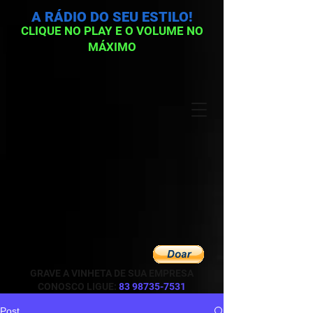
A RÁDIO DO SEU ESTILO!
CLIQUE NO PLAY E O VOLUME NO
MÁXIMO
GRAVE A VINHETA DE SUA EMPRESA
CONOSCO LIGUE:
83 98735-7531
Post