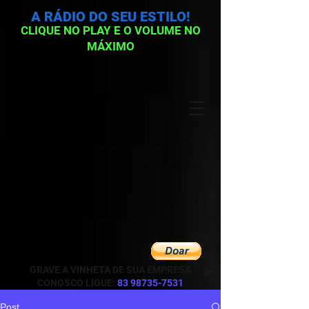
A RÁDIO DO SEU ESTILO!
CLIQUE NO PLAY E O VOLUME NO
MÁXIMO
GRAVE A VINHETA DE SUA EMPRESA
CONOSCO LIGUE:
83 98735-7531
Post