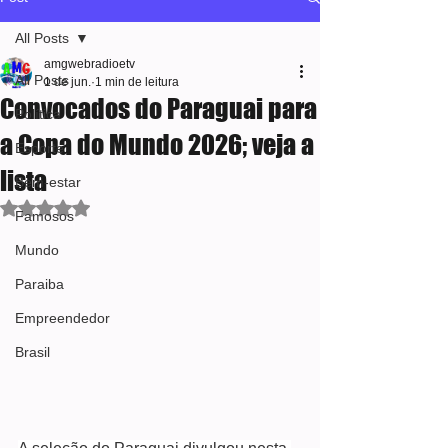
All Posts
amgwebradioetv
All Posts
1 de jun.
1 min de leitura
Convocados do Paraguai para
Política
a Copa do Mundo 2026; veja a
Esporte
lista
Bem-estar
Avaliado com NaN de 5 estrelas.
Famosos
Mundo
Paraiba
Empreendedor
Brasil