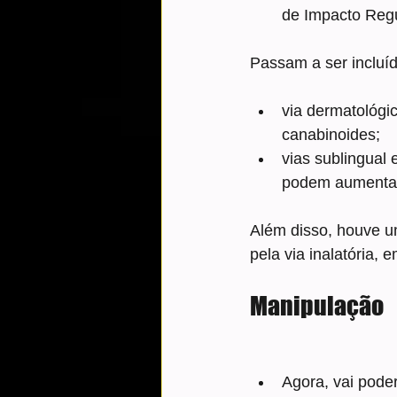
de Impacto Regu
Passam a ser incluí
via dermatológi
canabinoides;
vias sublingual
podem aumentar 
Além disso, houve um
pela via inalatória,
Manipulação
Agora, vai poder