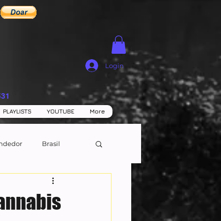
Login
531
PLAYLISTS
YOUTUBE
More
ndedor
Brasil
cannabis