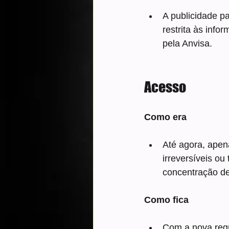
A publicidade pa
restrita às info
pela Anvisa.
Acesso
Como era
Até agora, apen
irreversíveis o
concentração de
Como fica
Com a nova regr