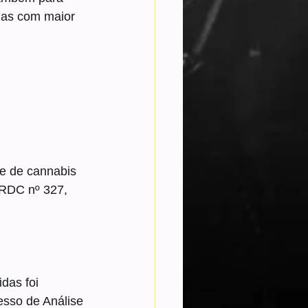
ias com maior 
se de cannabis 
 RDC nº 327, 
das foi 
esso de Análise 