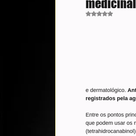
medicinal
Avaliado com NaN d
e dermatológico. 
Ant
registrados pela ag
Entre os pontos pri
que podem usar os 
(tetrahidrocanabinol