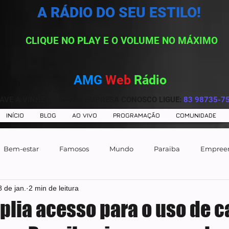
A RÁDIO DO SEU ESTILO!
CLIQUE NO PLAY E O VOLUME NO MÁXIMO
AMG
Web
Rádio
AVE A VINHETA DE SUA EMPRESA CONOSCO LIGUE:
83 98735-7
INÍCIO
BLOG
AO VIVO
PROGRAMAÇÃO
COMUNIDADE
Bem-estar
Famosos
Mundo
Paraiba
Empree
8 de jan.
2 min de leitura
plia acesso para o uso de 