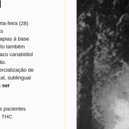
u
a-feira (28) 
s 
rapias à base 
xto também 
aco canabidiol 
ão.
rcialização de 
l, sublingual 
 ser 
s pacientes 
e THC 