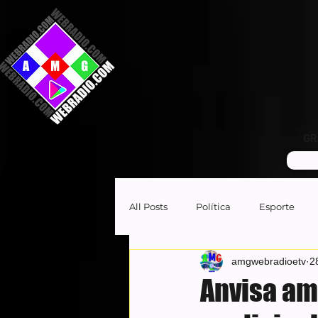
GR
All Posts
Política
Esporte
amgwebradioetv
2
Anvisa am