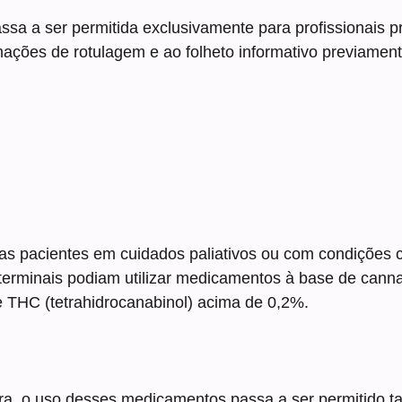
ssa a ser permitida exclusivamente para profissionais pr
rmações de rotulagem e ao folheto informativo previamen
as pacientes em cuidados paliativos ou com condições c
u terminais podiam utilizar medicamentos à base de cann
 THC (tetrahidrocanabinol) acima de 0,2%.
a, o uso desses medicamentos passa a ser permitido 