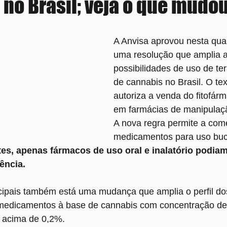
 no Brasil; veja o que mudo
e 5 estrelas.
A Anvisa aprovou nesta quart
uma resolução que amplia a
possibilidades de uso de te
de cannabis no Brasil. O te
autoriza a venda do fitofárm
em farmácias de manipulaç
A nova regra permite a come
medicamentos para uso buca
es, apenas fármacos de uso oral e inalatório podiam
ência.
ncipais também está uma mudança que amplia o perfil do
medicamentos à base de cannabis com concentração d
) acima de 0,2%.