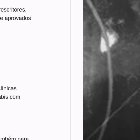
escritores, 
te aprovados 
línicas 
abis com 
também para 