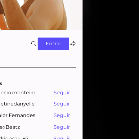
Entrar
s
lecio monteiro
Seguir
etinedanyelle
Seguir
edanyelle
nior Fernandes
Seguir
nexBeatz
Seguir
drigocaru97
Seguir