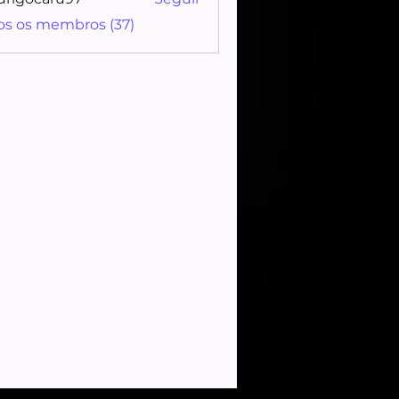
ocaru97
os os membros (37)