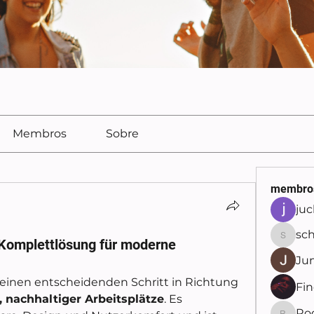
Membros
Sobre
membro
juc
sch
Komplettlösung für moderne
schetin
Ju
 markiert einen entscheidenden Schritt in Richtung 
Fi
, nachhaltiger Arbeitsplätze
. Es 
Ro