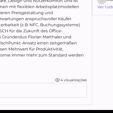
are, Design und Nutzerkomfort und ist 
Rodrig
en mit flexiblen Arbeitsplatzmodellen 
Ver tod
sieren Preisgestaltung und 
wartungen anspruchsvoller Käufer.
erbarkeit (z. B. NFC, Buchungssysteme) 
SCH für die Zukunft des Office-
Gründerduo Florian Marthaler und 
ischPunkt-Ansatz einen zeitgemäßen 
sen Mehrwert für Produktivität, 
omie immer mehr zum Standard werden 
4 visualizações