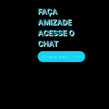
FAÇA
AMIZADE
ACESSE O
CHAT
clique aqui