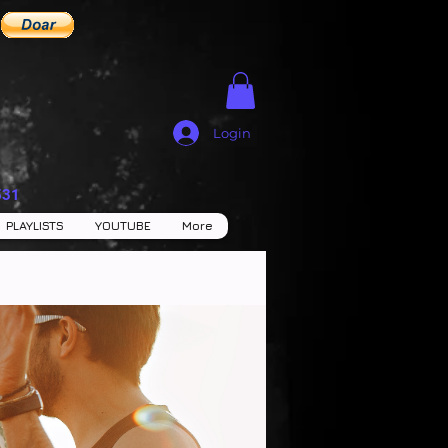
Login
531
PLAYLISTS
YOUTUBE
More