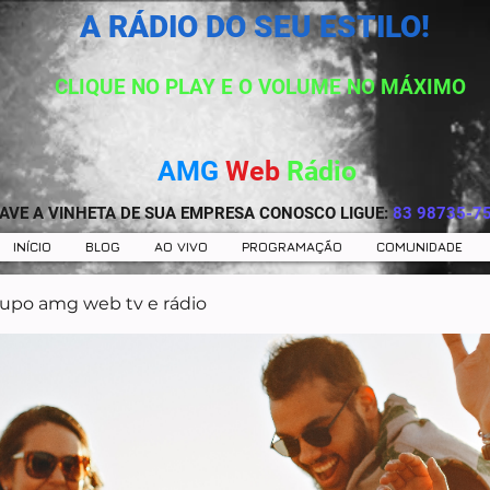
A RÁDIO DO SEU ESTILO!
CLIQUE NO PLAY E O VOLUME NO MÁXIMO
AMG
Web
Rádio
AVE A VINHETA DE SUA EMPRESA CONOSCO LIGUE:
83 98735-7
INÍCIO
BLOG
AO VIVO
PROGRAMAÇÃO
COMUNIDADE
upo amg web tv e rádio