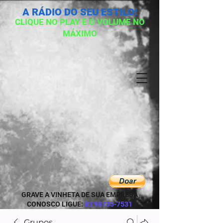
A RÁDIO DO SEU ESTILO!
CLIQUE NO PLAY E O VOLUME NO
MÁXIMO
GRAVE A VINHETA DE SUA EMPRESA
CONOSCO LIGUE:
83 98735-7531
Grupos