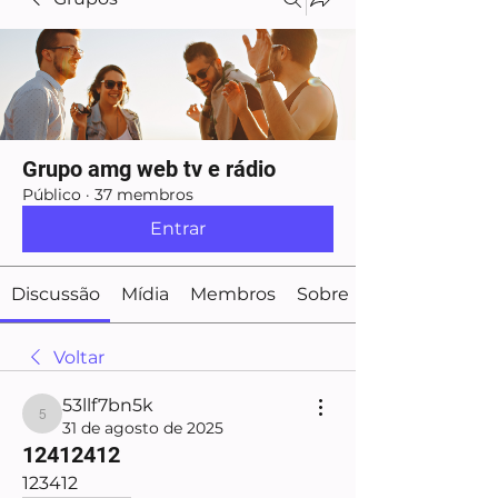
Grupo amg web tv e rádio
Público
·
37 membros
Entrar
Discussão
Mídia
Membros
Sobre
Voltar
53llf7bn5k
53llf7bn5k
31 de agosto de 2025
12412412
123412