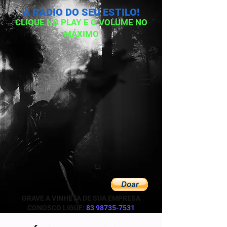
A RÁDIO DO SEU ESTILO!
CLIQUE NO PLAY E O VOLUME NO
MÁXIMO
GRAVE A VINHETA DE SUA EMPRESA
CONOSCO LIGUE:
83 98735-7531