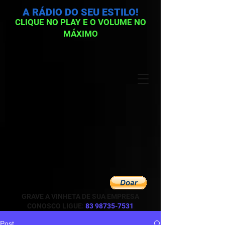
A RÁDIO DO SEU ESTILO!
CLIQUE NO PLAY E O VOLUME NO
MÁXIMO
GRAVE A VINHETA DE SUA EMPRESA
CONOSCO LIGUE:
83 98735-7531
Post