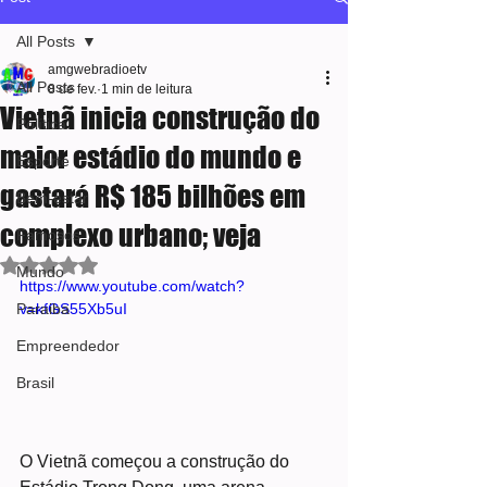
All Posts
amgwebradioetv
All Posts
8 de fev.
1 min de leitura
Vietnã inicia construção do
Política
maior estádio do mundo e
Esporte
gastará R$ 185 bilhões em
Bem-estar
complexo urbano; veja
Famosos
Avaliado com NaN de 5 estrelas.
Mundo
https://www.youtube.com/watch?
Paraiba
v=kfGS55Xb5uI
Empreendedor
Brasil
O Vietnã começou a construção do 