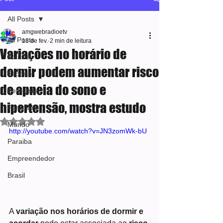
All Posts
amgwebradioetv
All Posts
18 de fev.
2 min de leitura
Variações no horário de
Política
dormir podem aumentar risco
Esporte
de apneia do sono e
Bem-estar
hipertensão, mostra estudo
Famosos
Avaliado com NaN de 5 estrelas.
Mundo
http://youtube.com/watch?v=JN3zomWk-bU
Paraiba
Empreendedor
Brasil
A 
variação nos horários de dormir e 