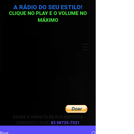
A RÁDIO DO SEU ESTILO!
CLIQUE NO PLAY E O VOLUME NO
MÁXIMO
GRAVE A VINHETA DE SUA EMPRESA
CONOSCO LIGUE:
83 98735-7531
Post