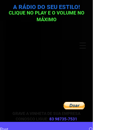
A RÁDIO DO SEU ESTILO!
CLIQUE NO PLAY E O VOLUME NO
MÁXIMO
GRAVE A VINHETA DE SUA EMPRESA
CONOSCO LIGUE:
83 98735-7531
Post