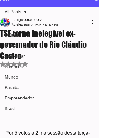
All Posts
amgwebradioetv
All Posts
25 de mar.
5 min de leitura
TSE torna inelegível ex-
Política
governador do Rio Cláudio
Esporte
Castro
Bem-estar
Avaliado com NaN de 5 estrelas.
Famosos
Mundo
Paraiba
Empreendedor
Brasil
Por 5 votos a 2, na sessão desta terça-