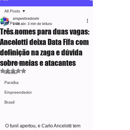
All Posts
amgwebradioetv
All Posts
1 de abr.
3 min de leitura
Três nomes para duas vagas:
Política
Ancelotti deixa Data Fifa com
Esporte
definição na zaga e dúvida
Bem-estar
sobre meias e atacantes
Famosos
Avaliado com NaN de 5 estrelas.
Mundo
Paraiba
Empreendedor
Brasil
O funil apertou, e Carlo Ancelotti tem 