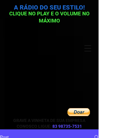
A RÁDIO DO SEU ESTILO!
CLIQUE NO PLAY E O VOLUME NO
MÁXIMO
GRAVE A VINHETA DE SUA EMPRESA
CONOSCO LIGUE:
83 98735-7531
Post