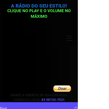
A RÁDIO DO SEU ESTILO!
CLIQUE NO PLAY E O VOLUME NO
MÁXIMO
GRAVE A VINHETA DE SUA EMPRESA
CONOSCO LIGUE:
83 98735-7531
Post