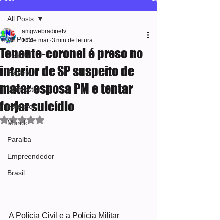
All Posts
amgwebradioetv
All Posts
18 de mar.
3 min de leitura
Tenente-coronel é preso no
Política
interior de SP suspeito de
Esporte
matar esposa PM e tentar
Bem-estar
forjar suicídio
Famosos
Avaliado com NaN de 5 estrelas.
Mundo
Paraiba
Empreendedor
Brasil
A Polícia Civil e a Polícia Militar 