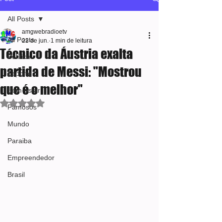
All Posts
amgwebradioetv
All Posts
22 de jun.
1 min de leitura
Técnico da Áustria exalta
Política
partida de Messi: "Mostrou
Esporte
que é o melhor"
Bem-estar
Avaliado com NaN de 5 estrelas.
Famosos
Mundo
Paraiba
Empreendedor
Brasil