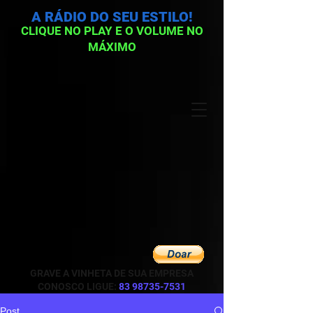
A RÁDIO DO SEU ESTILO!
CLIQUE NO PLAY E O VOLUME NO
MÁXIMO
GRAVE A VINHETA DE SUA EMPRESA
CONOSCO LIGUE:
83 98735-7531
Post