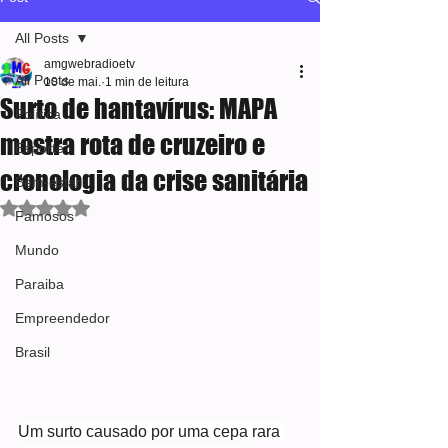
All Posts
amgwebradioetv
All Posts
10 de mai.
1 min de leitura
Surto de hantavírus: MAPA
Política
mostra rota de cruzeiro e
Esporte
cronologia da crise sanitária
Bem-estar
Avaliado com NaN de 5 estrelas.
Famosos
Mundo
Paraiba
Empreendedor
Brasil
Um surto causado por uma cepa rara 