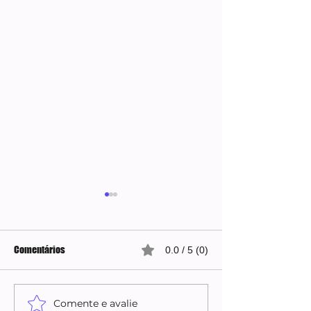
Comentários
0.0 / 5 (0)
Comente e avalie
Espanha instala barreira
Autoridade do Irã a