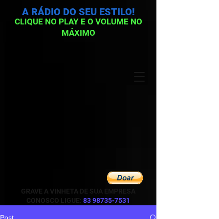
A RÁDIO DO SEU ESTILO!
CLIQUE NO PLAY E O VOLUME NO
MÁXIMO
GRAVE A VINHETA DE SUA EMPRESA
CONOSCO LIGUE:
83 98735-7531
Post