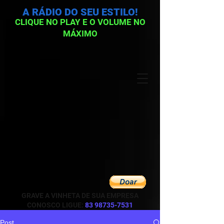
A RÁDIO DO SEU ESTILO!
CLIQUE NO PLAY E O VOLUME NO
MÁXIMO
GRAVE A VINHETA DE SUA EMPRESA
CONOSCO LIGUE:
83 98735-7531
Post