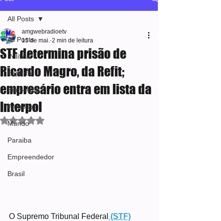
All Posts
amgwebradioetv
All Posts
15 de mai.
2 min de leitura
STF determina prisão de
Política
Ricardo Magro, da Refit;
Esporte
empresário entra em lista da
Bem-estar
Interpol
Famosos
Avaliado com NaN de 5 estrelas.
Mundo
Paraiba
Empreendedor
Brasil
O Supremo Tribunal Federal
 (STF)