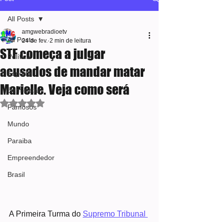
All Posts
amgwebradioetv
All Posts
24 de fev.
2 min de leitura
STF começa a julgar
Política
acusados de mandar matar
Esporte
Marielle. Veja como será
Bem-estar
Avaliado com NaN de 5 estrelas.
Famosos
Mundo
Paraiba
Empreendedor
Brasil
A Primeira Turma do 
Supremo Tribunal 