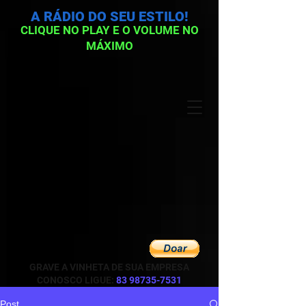
A RÁDIO DO SEU ESTILO!
CLIQUE NO PLAY E O VOLUME NO
MÁXIMO
GRAVE A VINHETA DE SUA EMPRESA
CONOSCO LIGUE:
83 98735-7531
Post