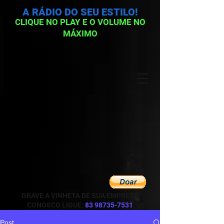
A RÁDIO DO SEU ESTILO!
CLIQUE NO PLAY E O VOLUME NO
MÁXIMO
GRAVE A VINHETA DE SUA EMPRESA
CONOSCO LIGUE:
83 98735-7531
Post