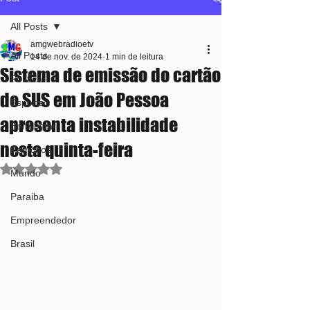
All Posts
amgwebradioetv
All Posts
14 de nov. de 2024
1 min de leitura
Sistema de emissão do cartão
Política
do SUS em João Pessoa
Esporte
apresenta instabilidade
Bem-estar
nesta quinta-feira
Famosos
Avaliado com NaN de 5 estrelas.
Mundo
Paraiba
Empreendedor
Brasil