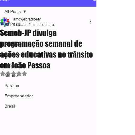
All Posts
amgwebradioetv
All Posts
7 de abr.
2 min de leitura
Semob-JP divulga
Política
programação semanal de
Esporte
ações educativas no trânsito
Bem-estar
em João Pessoa
Famosos
Avaliado com NaN de 5 estrelas.
Mundo
Paraiba
Empreendedor
Brasil