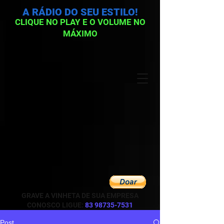
A RÁDIO DO SEU ESTILO!
CLIQUE NO PLAY E O VOLUME NO
MÁXIMO
GRAVE A VINHETA DE SUA EMPRESA
CONOSCO LIGUE:
83 98735-7531
Post