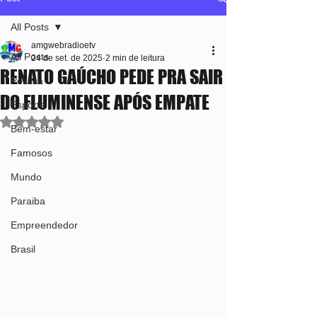
All Posts
amgwebradioetv
All Posts
24 de set. de 2025
2 min de leitura
RENATO GAÚCHO PEDE PRA SAIR
Política
DO FLUMINENSE APÓS EMPATE
Esporte
Avaliado com NaN de 5 estrelas.
Bem-estar
Famosos
Mundo
Paraiba
Empreendedor
Brasil