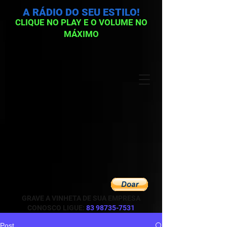
A RÁDIO DO SEU ESTILO!
CLIQUE NO PLAY E O VOLUME NO
MÁXIMO
GRAVE A VINHETA DE SUA EMPRESA
CONOSCO LIGUE:
83 98735-7531
Post