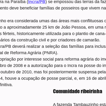
cra na Paraíba (
Incra/PB
) se empossou das terras da faz
ento deve beneficiar famílias de posseiros que vivem n
ho era considerada umas das áreas mais conflituosas d
ado a aproximadamente 25 km de João Pessoa, em uma r
s férteis, historicamente utilizada para o plantio de cana
rios da construção civil e por criadores de camarão.
cra/PB deverá realizar a seleção das famílias para inclus
al de Reforma Agrária (PNRA).
priação por interesse social para reforma agrária do imó
ro de 2008 e a autorização para o Incra na posse do im
outubro de 2010, mas foi posteriormente suspensa pela 
, houve a ocupação de posse parcial, e, em 16 de abril
nitiva.
Comunidade ribeirinha
A fazenda Tambauzinho está