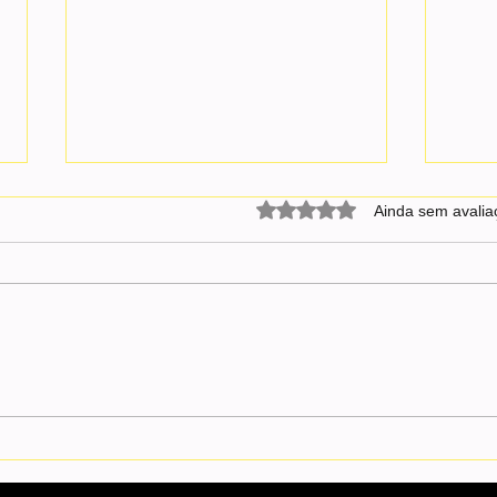
Avaliado com 0 de 5 estrel
Ainda sem avalia
João Pessoa completa 441 anos
Sine-
com um dos mercados
vagas
imobiliários mais aquecidos do
opor
Nordeste