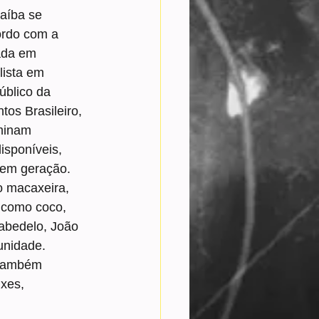
aíba se 
ordo com a 
ada em 
ista em 
úblico da 
os Brasileiro, 
minam 
isponíveis, 
o em geração.
o macaxeira, 
s como coco, 
abedelo, João 
unidade.
 também 
xes, 