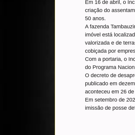
Em 16 de abril, o In
criação do assentam
50 anos.
A fazenda Tambauzin
imóvel está localiz
valorizada e de terra
cobiçada por empresá
Com a portaria, o In
do Programa Nacion
O decreto de desapro
publicado em dezemb
aconteceu em 26 de 
Em setembro de 2024
imissão de posse defi