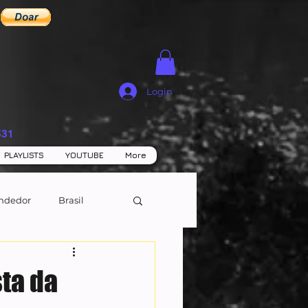
Login
531
PLAYLISTS
YOUTUBE
More
ndedor
Brasil
ta da