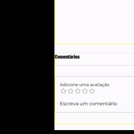
Comentários
Adicione uma avaliação
RELEMBRE A HISTÓRIA DO CLUBE
Escreva um comentário
ASTRÉA, CLUBE BICAMPEÃO
PARAIBANO 42/43