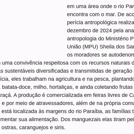
em uma área onde o rio Par
encontra com o mar. De ac
perícia antropológica realiz
dezembro de 2024 pela anal
antropologia do Ministério P
União (MPU) Sheila dos Sant
os moradores se autodeno
 uma convivência respeitosa com os recursos naturais d
s sustentáveis diversificadas e transmitidas de geraçã
cia, eles trabalham na agricultura e na pesca, plantand
, batata-doce, milho, hortaliças, e ainda coletando fruta
açá. A produção é comercializada em feiras livres de C
, e por meio de atravessadores, além de na própria com
stá localizada às margens do rio Paraíba, as famílias
entar sua alimentação. Dos manguezais elas tiram pei
ostras, caranguejos e siris.