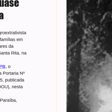
quase
a
oextrativista 
famílias em 
res da 
nta Rita, na 
kPB
, o 
 Portaria Nº 
5, publicada 
DOU), nesta 
 Paraíba, 