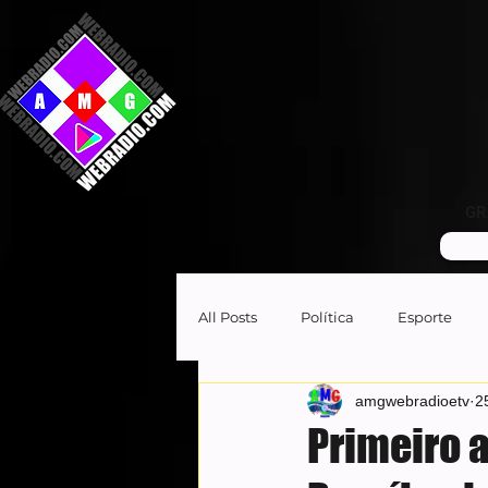
GR
All Posts
Política
Esporte
amgwebradioetv
2
Primeiro 