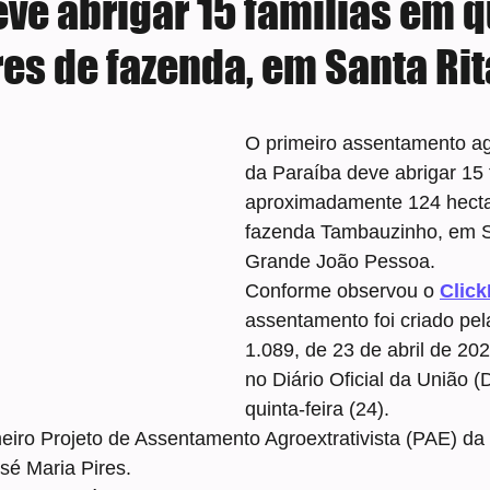
eve abrigar 15 famílias em 
es de fazenda, em Santa Rit
e 5 estrelas.
O primeiro assentamento agr
da Paraíba deve abrigar 15 
aproximadamente 124 hecta
fazenda Tambauzinho, em Sa
Grande João Pessoa.
Conforme observou o 
Clic
assentamento foi criado pela
1.089, de 23 de abril de 202
no Diário Oficial da União (
quinta-feira (24).
imeiro Projeto de Assentamento Agroextrativista (PAE) da
é Maria Pires.