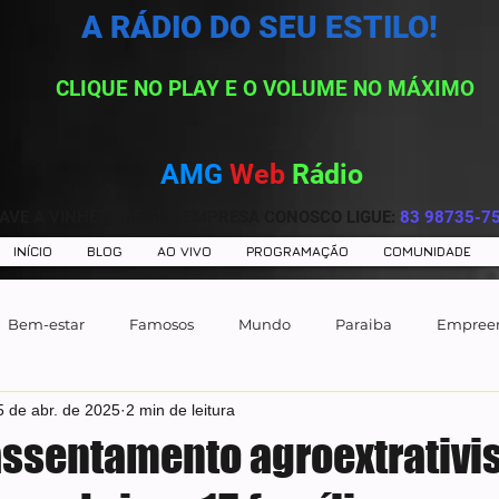
A RÁDIO DO SEU ESTILO!
CLIQUE NO PLAY E O VOLUME NO MÁXIMO
AMG
Web
Rádio
AVE A VINHETA DE SUA EMPRESA CONOSCO LIGUE:
83 98735-7
INÍCIO
BLOG
AO VIVO
PROGRAMAÇÃO
COMUNIDADE
Bem-estar
Famosos
Mundo
Paraiba
Empree
5 de abr. de 2025
2 min de leitura
assentamento agroextrativis