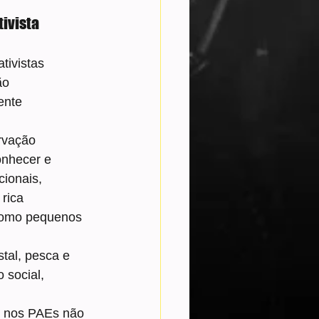
ivista
tivistas 
ão 
ente 
rvação 
nhecer e 
cionais, 
rica 
 como pequenos 
tal, pesca e 
 social, 
, nos PAEs não 