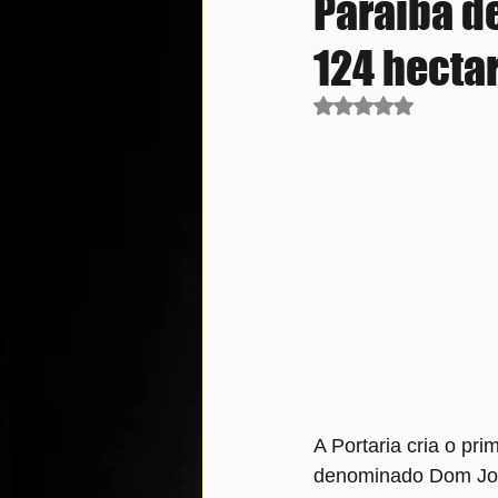
Paraíba d
124 hectar
Avaliado com NaN d
A Portaria cria o pr
denominado Dom Jos