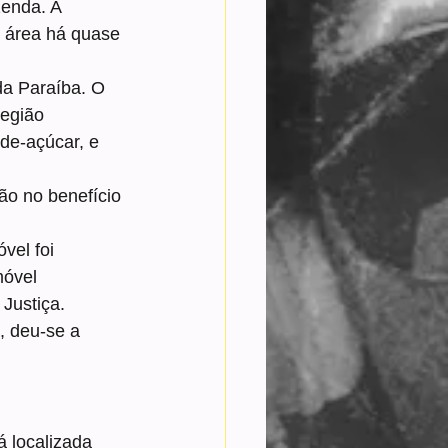
enda. A 
a área há quase 
a Paraíba. O 
egião 
-de-açúcar, e 
ão no benefício 
vel foi 
óvel 
Justiça.
, deu-se a 
 localizada 