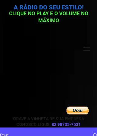
A RÁDIO DO SEU ESTILO!
CLIQUE NO PLAY E O VOLUME NO
MÁXIMO
GRAVE A VINHETA DE SUA EMPRESA
CONOSCO LIGUE:
83 98735-7531
Post