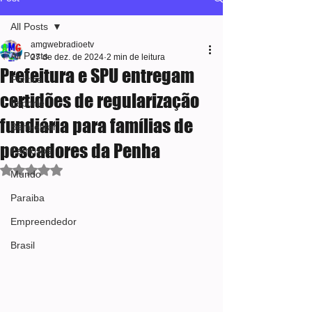
All Posts
amgwebradioetv
All Posts
27 de dez. de 2024
2 min de leitura
Prefeitura e SPU entregam
Política
certidões de regularização
Esporte
fundiária para famílias de
Bem-estar
pescadores da Penha
Famosos
Avaliado com NaN de 5 estrelas.
Mundo
Paraiba
Empreendedor
Brasil