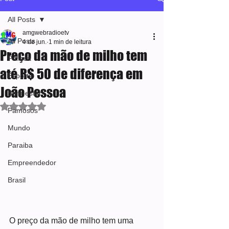
All Posts
amgwebradioetv
All Posts
4 de jun.
1 min de leitura
Preço da mão de milho tem
Política
até R$ 50 de diferença em
Esporte
João Pessoa
Bem-estar
Avaliado com NaN de 5 estrelas.
Famosos
Mundo
Paraiba
Empreendedor
Brasil
O preço da mão de milho tem uma 