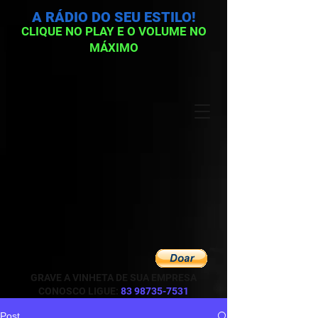
A RÁDIO DO SEU ESTILO!
CLIQUE NO PLAY E O VOLUME NO
MÁXIMO
GRAVE A VINHETA DE SUA EMPRESA
CONOSCO LIGUE:
83 98735-7531
Post