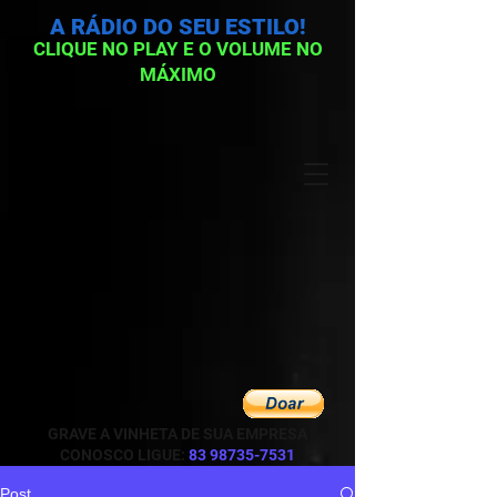
A RÁDIO DO SEU ESTILO!
CLIQUE NO PLAY E O VOLUME NO
MÁXIMO
GRAVE A VINHETA DE SUA EMPRESA
CONOSCO LIGUE:
83 98735-7531
Post