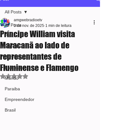
All Posts
amgwebradioetv
All Posts
3 de nov. de 2025
1 min de leitura
Príncipe William visita
Política
Maracanã ao lado de
Esporte
representantes de
Bem-estar
Fluminense e Flamengo
Famosos
Avaliado com NaN de 5 estrelas.
Mundo
Paraiba
Empreendedor
Brasil