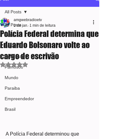
All Posts
amgwebradioetv
All Posts
2 de jan.
1 min de leitura
Polícia Federal determina que
Política
Eduardo Bolsonaro volte ao
Esporte
cargo de escrivão
Bem-estar
Avaliado com NaN de 5 estrelas.
Famosos
Mundo
Paraiba
Empreendedor
Brasil
A Polícia Federal determinou que 