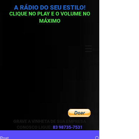
A RÁDIO DO SEU ESTILO!
CLIQUE NO PLAY E O VOLUME NO
MÁXIMO
GRAVE A VINHETA DE SUA EMPRESA
CONOSCO LIGUE:
83 98735-7531
Post