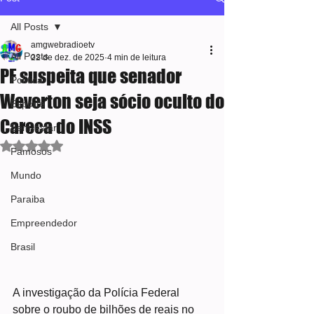
All Posts
amgwebradioetv
All Posts
22 de dez. de 2025
4 min de leitura
PF suspeita que senador
Política
Weverton seja sócio oculto do
Esporte
Careca do INSS
Bem-estar
Avaliado com NaN de 5 estrelas.
Famosos
Mundo
Paraiba
Empreendedor
Brasil
A investigação da Polícia Federal 
sobre o roubo de bilhões de reais no 