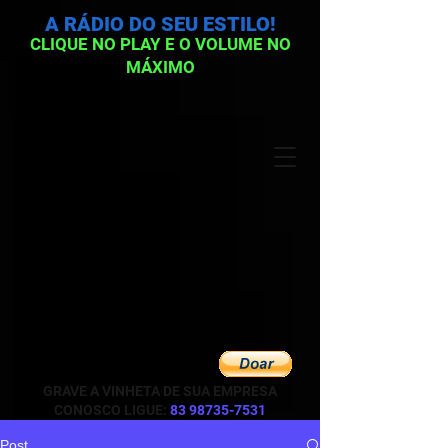
A RÁDIO DO SEU ESTILO!
CLIQUE NO PLAY E O VOLUME NO
MÁXIMO
GRAVE A VINHETA DE SUA EMPRESA
CONOSCO LIGUE:
83 98735-7531
Post