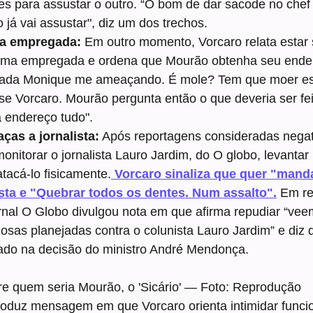
les para assustar o outro. “O bom de dar sacode no chef
o já vai assustar", diz um dos trechos.
a empregada:
 Em outro momento,
Vorcaro relata estar
ma empregada e ordena que Mourão obtenha seu ender
ada Monique me ameaçando. É mole? Tem que moer es
se Vorcaro. Mourão pergunta então o que deveria ser fei
 endereço tudo".
ças a jornalista:
 Após reportagens consideradas negat
onitorar o jornalista Lauro Jardim, do O globo, levantar
atacá-lo fisicamente.
 Vorcaro sinaliza que quer "mand
ista e "Quebrar todos os dentes. Num assalto".
 Em re
ornal O Globo divulgou nota em que afirma repudiar “ve
inosas planejadas contra o colunista Lauro Jardim” e diz 
ado na decisão do ministro André Mendonça.
e quem seria Mourão, o 'Sicário' — Foto: Reprodução
oduz mensagem em que Vorcaro orienta intimidar funcio