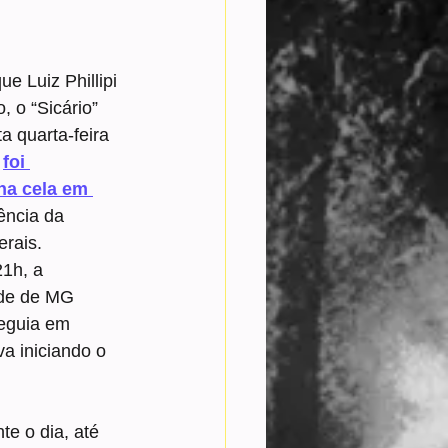
e Luiz Phillipi 
o “Sicário” 
a quarta-feira 
 
foi 
a cela em 
ência da 
erais.
21h, a 
úde de MG 
seguia em 
a iniciando o 
e o dia, até 