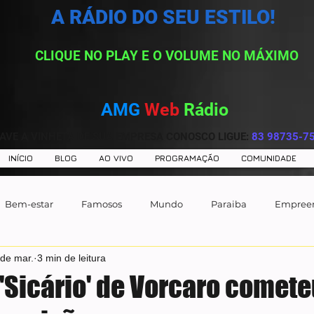
A RÁDIO DO SEU ESTILO!
CLIQUE NO PLAY E O VOLUME NO MÁXIMO
AMG
Web
Rádio
AVE A VINHETA DE SUA EMPRESA CONOSCO LIGUE:
83 98735-7
INÍCIO
BLOG
AO VIVO
PROGRAMAÇÃO
COMUNIDADE
Bem-estar
Famosos
Mundo
Paraiba
Empree
 de mar.
3 min de leitura
 'Sicário' de Vorcaro comet