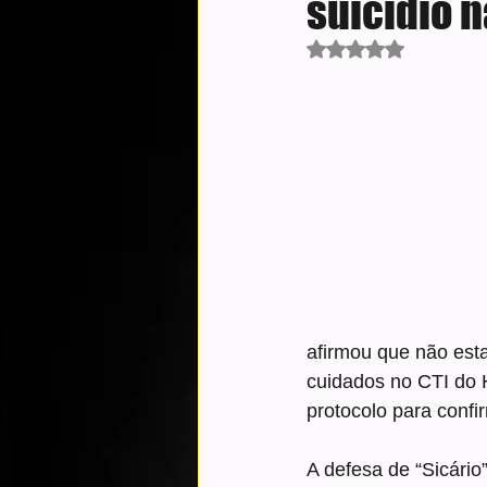
suicídio n
Avaliado com NaN d
afirmou que não esta
cuidados no CTI do H
protocolo para confi
A defesa de “Sicário