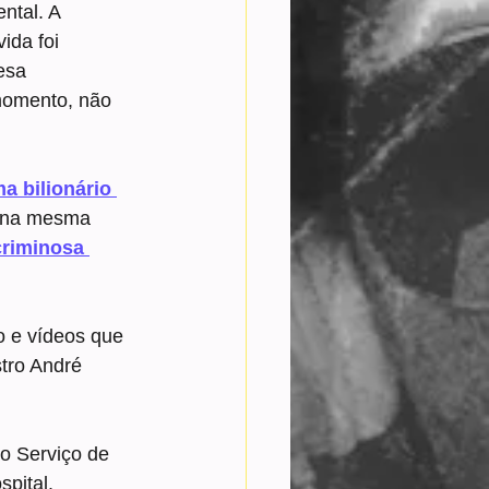
ntal. A 
ida foi 
esa 
momento, não 
a bilionário 
 na mesma 
criminosa 
o e vídeos que 
tro André 
o Serviço de 
pital.