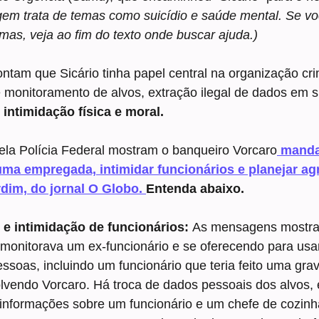
agem trata de temas como suicídio e saúde mental. Se vo
as, veja ao fim do texto onde buscar ajuda.)
ntam que Sicário tinha papel central na organização cri
 monitoramento de alvos, extração ilegal de dados em s
intimidação física e moral.
ela Polícia Federal mostram o banqueiro Vorcaro
 mand
uma empregada, intimidar funcionários e planejar ag
rdim, do jornal O Globo. 
Entenda abaixo.
e intimidação de funcionários: 
As mensagens mostr
monitorava um ex-funcionário e se oferecendo para usa
essoas, incluindo um funcionário que teria feito uma gra
lvendo Vorcaro. Há troca de dados pessoais dos alvos, 
r informações sobre um funcionário e um chefe de cozinh