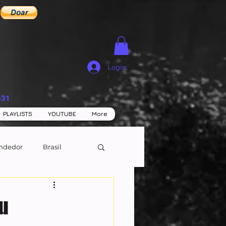
Login
531
PLAYLISTS
YOUTUBE
More
ndedor
Brasil
eu