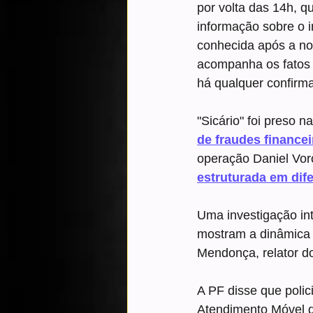
por volta das 14h, q
informação sobre o i
conhecida após a not
acompanha os fatos 
há qualquer confirma
"Sicário" foi preso 
de fraudes finance
operação Daniel Vor
estruturada em dif
Uma investigação int
mostram a dinâmica 
Mendonça, relator d
A PF disse que polic
Atendimento Móvel d