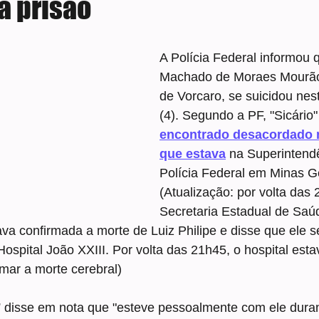
a prisão
e 5 estrelas.
A Polícia Federal informou qu
Machado de Moraes Mourão, 
de Vorcaro, se suicidou nest
(4). Segundo a PF, "Sicário"
encontrado desacordado n
que estava
 na Superintend
Polícia Federal em Minas G
(Atualização: por volta das 
Secretaria Estadual de Sa
va confirmada a morte de Luiz Philipe e disse que ele 
ospital João XXIII. Por volta das 21h45, o hospital estav
rmar a morte cerebral)
” disse em nota que "esteve pessoalmente com ele durant