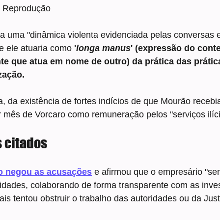
o: Reprodução
a uma "dinâmica violenta evidenciada pelas conversas e
e ele atuaria como 
'
longa manus
' (expressão do conte
te que atua em nome de outro) da prática das prática
zação.
da, da existência de fortes indícios de que Mourão recebi
r mês de Vorcaro como remuneração pelos "serviços ilíci
s citados
ro negou as acusações
 e afirmou que o empresário "se
ridades, colaborando de forma transparente com as inve
ais tentou obstruir o trabalho das autoridades ou da Just