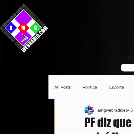
GR
All Posts
Política
Esporte
amgwebradioetv
5
PF diz que