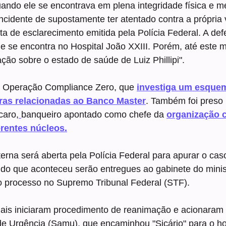
uando ele se encontrava em plena integridade física e me
ncidente de supostamente ter atentado contra a própria v
a de esclarecimento emitida pela Polícia Federal. A def
e se encontra no Hospital João XXIII. Porém, até este 
ção sobre o estado de saúde de Luiz Phillipi".
na Operação Compliance Zero, que 
investiga um esquem
iras relacionadas ao Banco Master
. Também foi preso
caro,
banqueiro apontado como chefe da 
organização 
erentes núcleos.
erna será aberta pela Polícia Federal para apurar o cas
do que aconteceu serão entregues ao gabinete do minis
o processo no Supremo Tribunal Federal (STF).
iais iniciaram procedimento de reanimação e acionaram 
e Urgência (Samu), que encaminhou "Sicário" para o hos