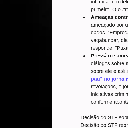
intimidar um de
primeiro. O outr
Ameaças contr
ameaçado por u
dados. “Empreg
vagabunda", dis
responde: “Puxa
Pressão e amea
diálogos sobre m
sobre ele e até 
pau" no jornal
revelações, o j
iniciativas crim
conforme apont
Decisão do STF sobr
Decisão do STF repr