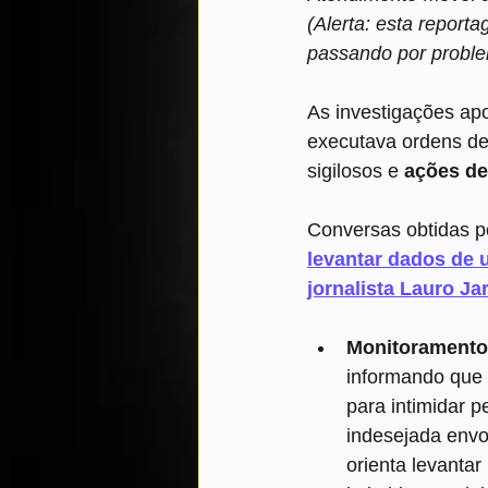
(Alerta: esta report
passando por problem
As investigações apo
executava ordens de
sigilosos e 
ações de 
Conversas obtidas p
levantar dados de 
jornalista Lauro Ja
Monitoramento 
informando que 
para intimidar p
indesejada envo
orienta levanta