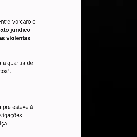
ntre Vorcaro e 
xto jurídico 
s violentas 
a a quantia de 
tos".
mpre esteve à 
stigações 
iça."