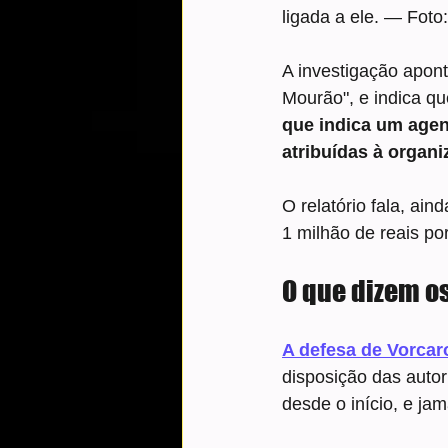
ligada a ele. — Fot
A investigação apont
Mourão", e indica qu
que indica um agen
atribuídas à organi
O relatório fala, ain
1 milhão de reais po
O que dizem o
A defesa de Vorca
disposição das auto
desde o início, e jam