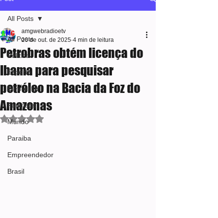
All Posts
amgwebradioetv
All Posts
20 de out. de 2025
4 min de leitura
Petrobras obtém licença do
Política
Ibama para pesquisar
Esporte
petróleo na Bacia da Foz do
Bem-estar
Amazonas
Famosos
Avaliado com NaN de 5 estrelas.
Mundo
Paraiba
Empreendedor
Brasil