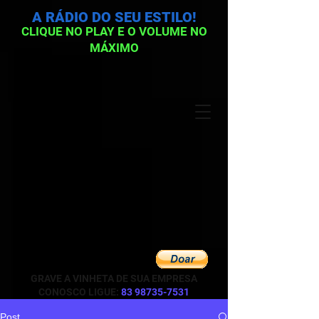
A RÁDIO DO SEU ESTILO!
CLIQUE NO PLAY E O VOLUME NO
MÁXIMO
GRAVE A VINHETA DE SUA EMPRESA
CONOSCO LIGUE:
83 98735-7531
Post