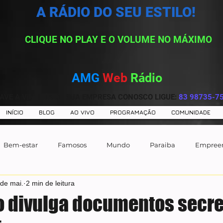
A RÁDIO DO SEU ESTILO!
CLIQUE NO PLAY E O VOLUME NO MÁXIMO
AMG
Web
Rádio
AVE A VINHETA DE SUA EMPRESA CONOSCO LIGUE:
83 98735-7
INÍCIO
BLOG
AO VIVO
PROGRAMAÇÃO
COMUNIDADE
Bem-estar
Famosos
Mundo
Paraiba
Empree
 de mai.
2 min de leitura
 divulga documentos secre