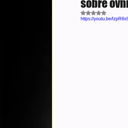
sobre óvn
Avaliado com NaN d
https://youtu.be/lzp