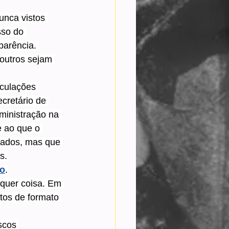
unca vistos 
so do 
parência. 
outros sejam 
eculações 
cretário de 
inistração na 
e ao que o 
cados, mas que 
s.
fo
.
lquer coisa. Em 
tos de formato 
scos 