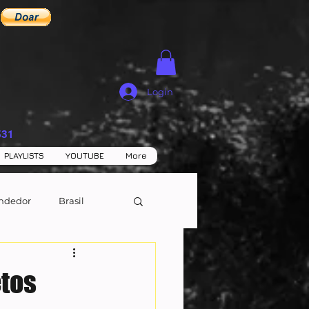
Login
531
PLAYLISTS
YOUTUBE
More
ndedor
Brasil
tos