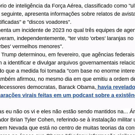
io de inteligência da Força Aérea, classificado como "ul
seguinte, apresenta informações sobre relatos de avist
ificadas" e "discos voadores".
enta um incidente de 2023 no qual três equipes de agen
veram, independentemente, "ter visto 'orbes' laranjas no
orbes' vermelhos menores".
 Trump determinou, em fevereiro, que agências federais
a identificar e divulgar arquivos governamentais relaci
ndo que a medida foi tomada "com base no enorme intere
ambém afirmou, no mesmo dia em que emitiu a ordem de
decessores democratas, Barack Obama,
 havia revelad
arações virais feitas em um podcast sobre a existênc
s eu não os vi e eles não estão sendo mantidos na... Á
r Brian Tyler Cohen, referindo-se à instalação militar u
em Nevada que está no centro de muitas teorias da con