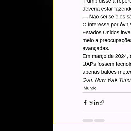
Trump disse a repór
deveria estar fazend
— Não sei se eles sã
O interesse por óvni
Estados Unidos inve
meio a preocupações
avançadas.
Em março de 2024, o
UAPs fossem tecnolo
apenas balões meteor
Com New York Time
Mundo