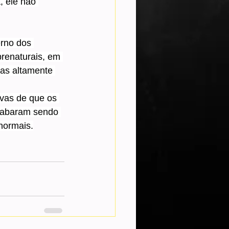
, ele não 
erno dos 
renaturais, em 
as altamente 
vas de que os 
cabaram sendo 
 normais.