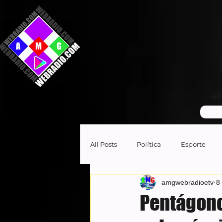
GR
All Posts
Política
Esporte
amgwebradioetv
8
Pentágono