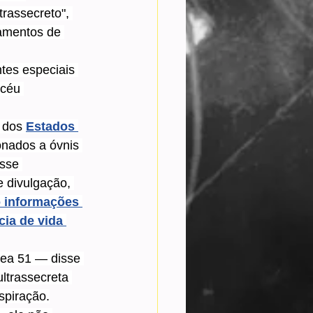
trassecreto", 
amentos de 
tes especiais 
 céu 
 dos 
Estados 
onados a óvnis 
sse 
 divulgação, 
o informações 
ia de vida 
rea 51 — disse 
ltrassecreta 
spiração.