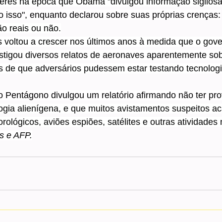
teres na época que Obama "divulgou informação sigilosa
o isso", enquanto declarou sobre suas próprias crenças:
o reais ou não.
s voltou a crescer nos últimos anos à medida que o gov
stigou diversos relatos de aeronaves aparentemente sob
 de que adversários pudessem estar testando tecnologi
 Pentágono divulgou um relatório afirmando não ter pro
gia alienígena, e que muitos avistamentos suspeitos a
ológicos, aviões espiões, satélites e outras atividades
s e AFP.