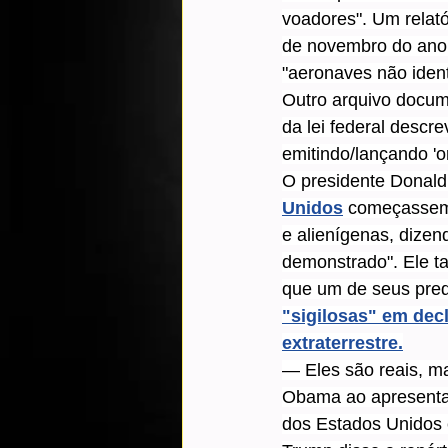
voadores". Um relatór
de novembro do ano 
"aeronaves não ident
Outro arquivo docum
da lei federal descre
emitindo/lançando '
O presidente Donald
Unidos
 começassem 
e alienígenas, dize
demonstrado". Ele t
que um de seus pre
"sigilosas" em decl
extraterrestre.
— Eles são reais, ma
Obama ao apresentado
dos Estados Unidos 