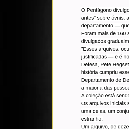
O Pentágono divulgo
antes" sobre óvnis
departamento — que 
Foram mais de 160 a
divulgados gradualm
"Esses arquivos, ocu
justificadas — e é h
Defesa, Pete Hegset
história cumpriu ess
Departamento de De
a maioria das pessoa
A coleção está send
Os arquivos iniciai
uma delas, um conjun
estranho.
Um arquivo, de deze