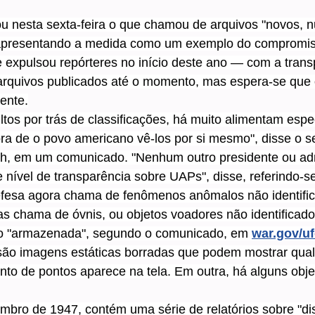
u nesta sexta-feira o que chamou de arquivos "novos, n
, apresentando a medida como um exemplo do compromis
expulsou repórteres no início deste ano — com a trans
rquivos publicados até o momento, mas espera-se que 
ente.
ltos por trás de classificações, há muito alimentam esp
ora de o povo americano vê-los por si mesmo", disse o se
h, em um comunicado. "Nenhum outro presidente ou adm
e nível de transparência sobre UAPs", disse, referindo-s
fesa agora chama de fenômenos anômalos não identifi
s chama de óvnis, ou objetos voadores não identificado
o "armazenada", segundo o comunicado, em 
war.gov/u
s são imagens estáticas borradas que podem mostrar qua
to de pontos aparece na tela. Em outra, há alguns obje
mbro de 1947, contém uma série de relatórios sobre "di