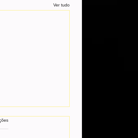
Ver tudo
as.
ções