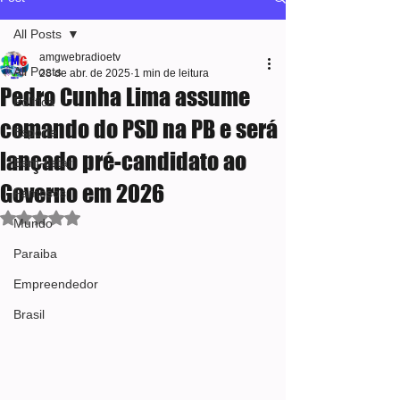
All Posts
amgwebradioetv
All Posts
28 de abr. de 2025
1 min de leitura
Pedro Cunha Lima assume
Política
comando do PSD na PB e será
Esporte
lançado pré-candidato ao
Bem-estar
Governo em 2026
Famosos
Avaliado com NaN de 5 estrelas.
Mundo
Paraiba
Empreendedor
Brasil