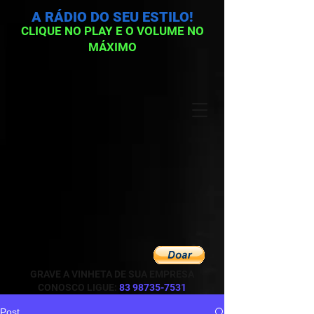
A RÁDIO DO SEU ESTILO!
CLIQUE NO PLAY E O VOLUME NO
MÁXIMO
GRAVE A VINHETA DE SUA EMPRESA
CONOSCO LIGUE:
83 98735-7531
Post