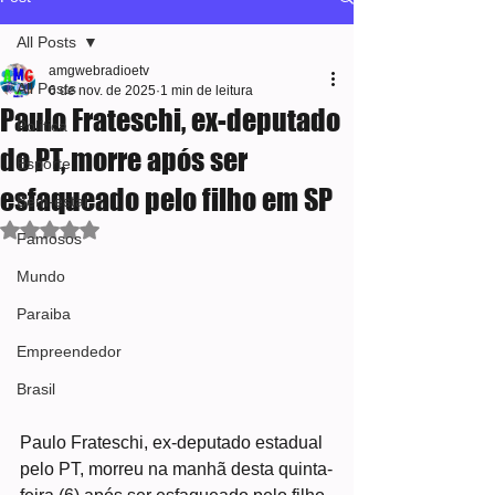
All Posts
amgwebradioetv
All Posts
6 de nov. de 2025
1 min de leitura
Paulo Frateschi, ex-deputado
Política
do PT, morre após ser
Esporte
esfaqueado pelo filho em SP
Bem-estar
Avaliado com NaN de 5 estrelas.
Famosos
Mundo
Paraiba
Empreendedor
Brasil
Paulo Frateschi, ex-deputado estadual 
pelo PT, morreu na manhã desta quinta-