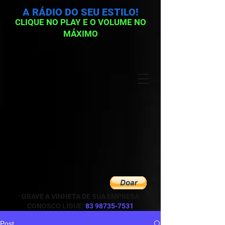
A RÁDIO DO SEU ESTILO!
CLIQUE NO PLAY E O VOLUME NO
MÁXIMO
GRAVE A VINHETA DE SUA EMPRESA
CONOSCO LIGUE:
83 98735-7531
Post