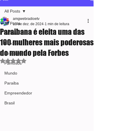
All Posts
amgwebradioetv
All Posts
13 de dez. de 2024
1 min de leitura
Paraibana é eleita uma das
Política
100 mulheres mais poderosas
Esporte
do mundo pela Forbes
Bem-estar
Avaliado com NaN de 5 estrelas.
Famosos
Mundo
Paraiba
Empreendedor
Brasil