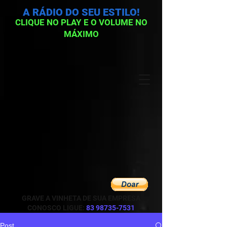
A RÁDIO DO SEU ESTILO!
CLIQUE NO PLAY E O VOLUME NO
MÁXIMO
GRAVE A VINHETA DE SUA EMPRESA
CONOSCO LIGUE:
83 98735-7531
Post