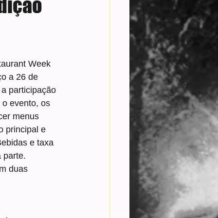
edição
taurant Week 
ço a 26 de 
a participação 
 o evento, os 
cer menus 
 principal e 
ebidas e taxa 
 parte.
em duas 