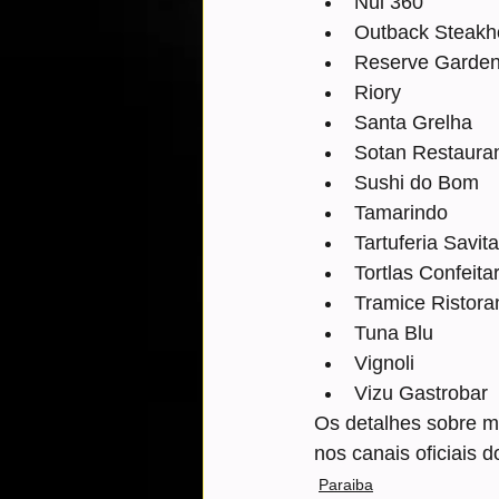
Nui 360
Outback Steakh
Reserve Garde
Riory
Santa Grelha
Sotan Restaura
Sushi do Bom
Tamarindo
Tartuferia Savita
Tortlas Confeitar
Tramice Ristora
Tuna Blu
Vignoli
Vizu Gastrobar
Os detalhes sobre m
nos canais oficiais d
Paraiba