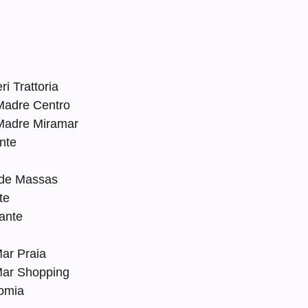
i Trattoria
adre Centro
Madre Miramar
nte
 de Massas
te
ante
ar Praia
Mar Shopping
omia