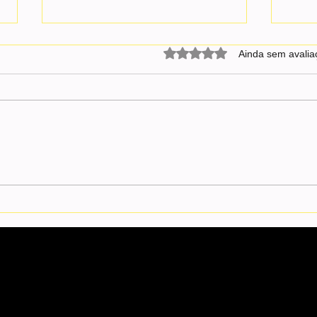
Avaliado com 0 de 5 estrel
Ainda sem avalia
João Pessoa completa 441 anos
Sine-
com um dos mercados
vagas
imobiliários mais aquecidos do
opor
Nordeste