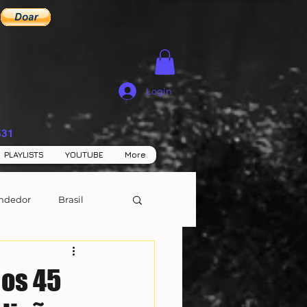
Login
531
PLAYLISTS
YOUTUBE
More
ndedor
Brasil
 os 45