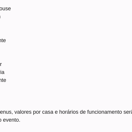
ouse
n
nte
r
ia
nte
enus, valores por casa e horários de funcionamento ser
o evento.