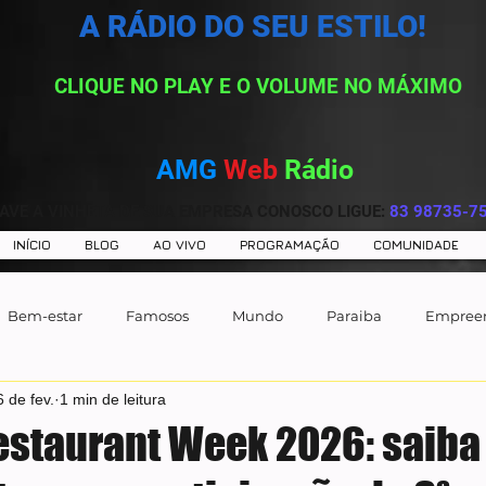
A RÁDIO DO SEU ESTILO!
CLIQUE NO PLAY E O VOLUME NO MÁXIMO
AMG
Web
Rádio
AVE A VINHETA DE SUA EMPRESA CONOSCO LIGUE:
83 98735-7
INÍCIO
BLOG
AO VIVO
PROGRAMAÇÃO
COMUNIDADE
Bem-estar
Famosos
Mundo
Paraiba
Empree
6 de fev.
1 min de leitura
estaurant Week 2026: saiba