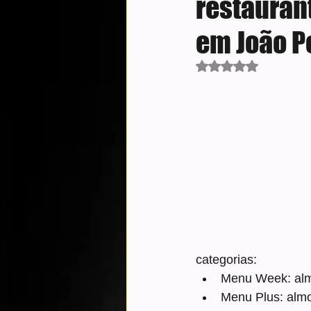
restauran
em João P
Avaliado com NaN d
categorias:
Menu Week: almo
Menu Plus: almo