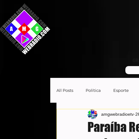
GR
All Posts
Política
Esporte
amgwebradioetv
2
Paraíba R