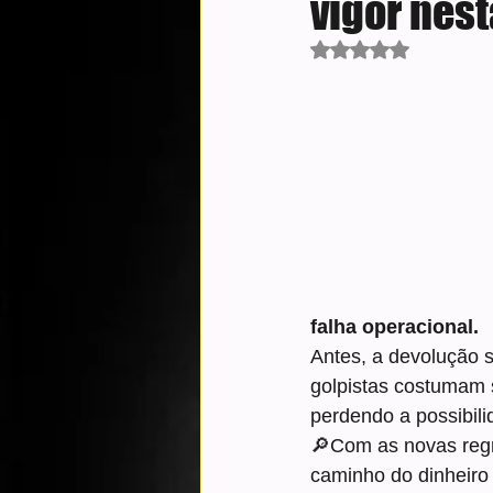
vigor nes
Avaliado com NaN d
falha operacional.
Antes, a devolução s
golpistas costumam s
perdendo a possibili
🔎Com as novas regr
caminho do dinheiro