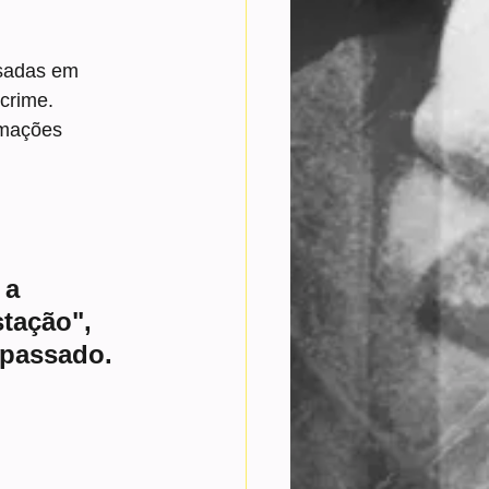
usadas em 
 crime.
rmações 
 a 
tação", 
 passado.