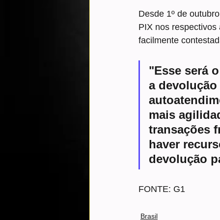
Desde 1º de outubro,
PIX nos respectivos 
facilmente contesta
"Esse será o
a devolução 
autoatendim
mais agilida
transações f
haver recurs
devolução pa
FONTE: G1
Brasil