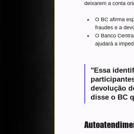
deixarem a conta orig
O BC afirma esp
fraudes e a dev
O Banco Central
ajudará a imped
"​Essa ident
participante
devolução de
disse o BC 
Autoatendime