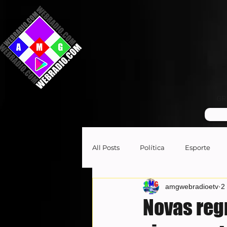
GR
All Posts
Política
Esporte
amgwebradioetv
2 
Novas reg