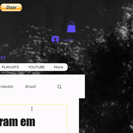
Login
531
PLAYLISTS
YOUTUBE
More
ndedor
Brasil
tram em