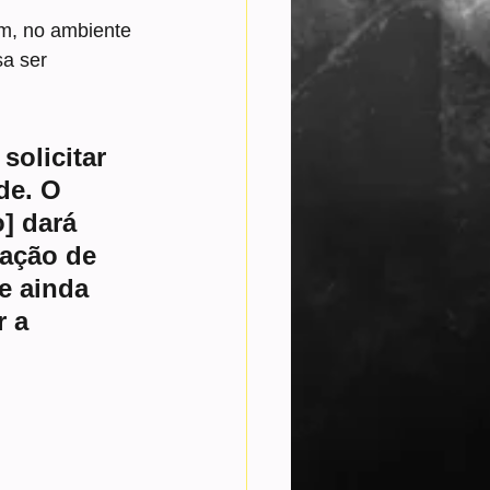
am, no ambiente 
a ser 
solicitar 
de. O 
] dará 
tação de 
e ainda 
 a 