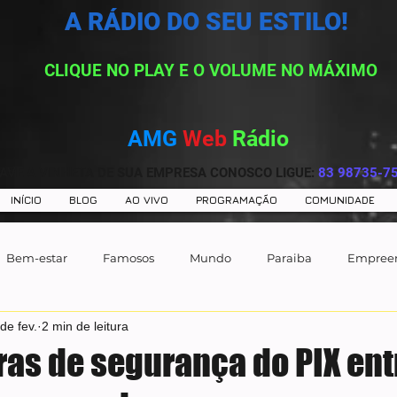
A RÁDIO DO SEU ESTILO!
CLIQUE NO PLAY E O VOLUME NO MÁXIMO
AMG
Web
Rádio
AVE A VINHETA DE SUA EMPRESA CONOSCO LIGUE:
83 98735-7
INÍCIO
BLOG
AO VIVO
PROGRAMAÇÃO
COMUNIDADE
Bem-estar
Famosos
Mundo
Paraiba
Empree
de fev.
2 min de leitura
ras de segurança do PIX en