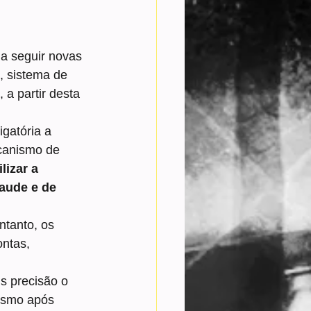
a seguir novas 
, sistema de 
 a partir desta 
gatória a 
canismo de 
ilizar a 
aude e de 
ntanto, os 
ntas, 
s precisão o 
esmo após 