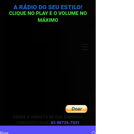
A RÁDIO DO SEU ESTILO!
CLIQUE NO PLAY E O VOLUME NO
MÁXIMO
GRAVE A VINHETA DE SUA EMPRESA
CONOSCO LIGUE:
83 98735-7531
Post