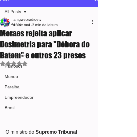
All Posts
amgwebradioetv
All Posts
10 de mai.
3 min de leitura
Moraes rejeita aplicar
Política
Dosimetria para "Débora do
Esporte
Batom" e outros 23 presos
Bem-estar
Avaliado com NaN de 5 estrelas.
Famosos
Mundo
Paraiba
Empreendedor
Brasil
O ministro do 
Supremo Tribunal 