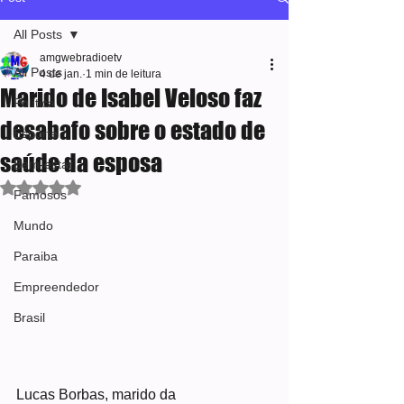
All Posts
amgwebradioetv
All Posts
4 de jan.
1 min de leitura
Marido de Isabel Veloso faz
Política
desabafo sobre o estado de
Esporte
saúde da esposa
Bem-estar
Avaliado com NaN de 5 estrelas.
Famosos
Mundo
Paraiba
Empreendedor
Brasil
Lucas Borbas, marido da 