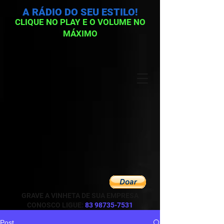
A RÁDIO DO SEU ESTILO!
CLIQUE NO PLAY E O VOLUME NO
MÁXIMO
GRAVE A VINHETA DE SUA EMPRESA
CONOSCO LIGUE:
83 98735-7531
Post